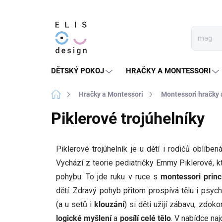
Přejít
na
obsah
DĚTSKÝ POKOJ
HRAČKY A MONTESSORI
Domů
Hračky a Montessori
Montessori hračky
Piklerové trojúhelníky
Piklerové trojúhelník je u dětí i rodičů oblíb
Vychází z teorie pediatričky Emmy Piklerové, 
pohybu. To jde ruku v ruce s
montessori prin
dětí. Zdravý pohyb přitom prospívá tělu i psych
(a u setů i
klouzání
) si děti užijí zábavu, zdoko
logické myšlení
a
posílí celé tělo
. V nabídce naj