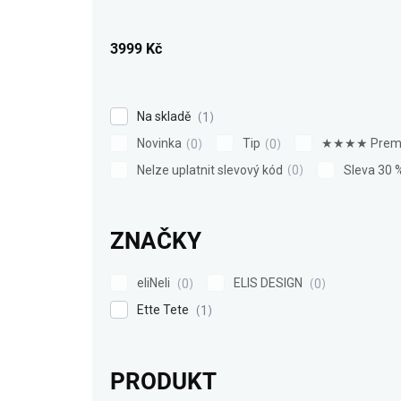
u
k
3999
Kč
t
ů
Na skladě
1
Novinka
Tip
★★★★ Prem
0
0
Nelze uplatnit slevový kód
Sleva 30 
0
ZNAČKY
eliNeli
ELIS DESIGN
0
0
Ette Tete
1
PRODUKT