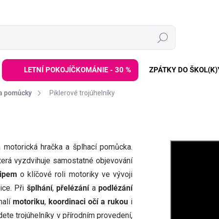
Hledat
LETNÍ POKOJÍČKOMÁNIE - 30 %
ZPÁTKY DO ŠKOL(K)
 a pomůcky
Piklerové trojúhelníky
ená motorická hračka a šplhací pomůcka.
která vyzdvihuje samostatné objevování
cipem
o klíčové roli motoriky ve vývoji
ice. Při
šplhání
,
přelézání
a
podlézání
nalí
motoriku
,
koordinaci očí a rukou
i
dete trojúhelníky v přírodním provedení,