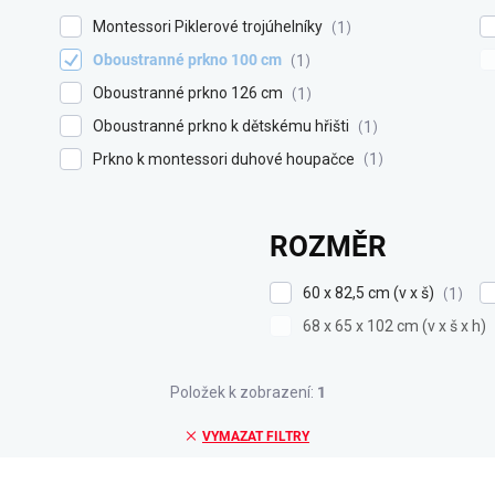
Montessori Piklerové trojúhelníky
1
Oboustranné prkno 100 cm
1
Oboustranné prkno 126 cm
1
Oboustranné prkno k dětskému hřišti
1
Prkno k montessori duhové houpačce
1
ROZMĚR
60 x 82,5 cm (v x š)
1
68 x 65 x 102 cm (v x š x h)
Položek k zobrazení:
1
VYMAZAT FILTRY