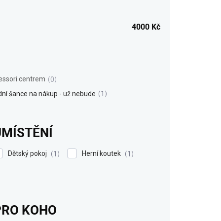
4000
Kč
ssori centrem
0
dní šance na nákup - už nebude
1
UMÍSTĚNÍ
Dětský pokoj
Herní koutek
1
1
PRO KOHO