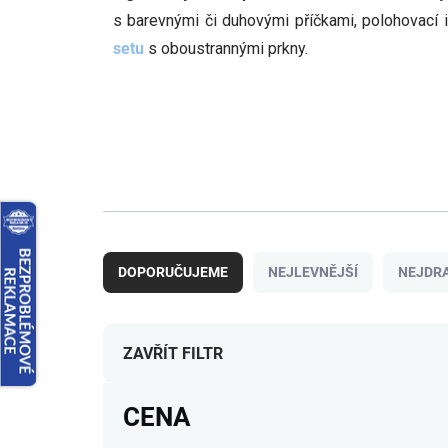
s barevnými či duhovými příčkami, polohovac
setu
s oboustrannými prkny.
Ř
a
DOPORUČUJEME
NEJLEVNĚJŠÍ
NEJDRA
z
e
n
í
ZAVŘÍT FILTR
p
r
CENA
o
d