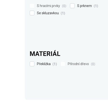
S hracími prvky
S prknem
0
1
Se skluzavkou
1
MATERIÁL
Překližka
Přírodní dřevo
1
0
V