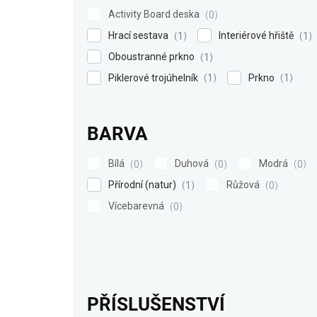
Activity Board deska
0
Hrací sestava
Interiérové hřiště
1
1
Oboustranné prkno
1
Piklerové trojúhelník
Prkno
1
1
BARVA
Bílá
Duhová
Modrá
0
0
0
Přírodní (natur)
Růžová
1
0
Vícebarevná
0
PŘÍSLUŠENSTVÍ