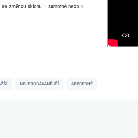
í i se změnou sklonu – samotné nebo
v
ŽŠÍ
NEJPRODÁVANĚJŠÍ
ABECEDNĚ