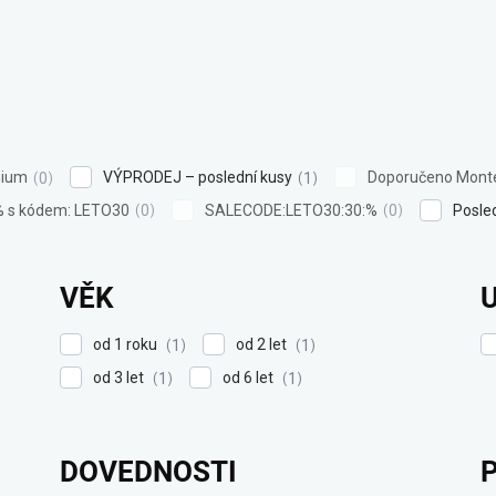
ium
VÝPRODEJ – poslední kusy
Doporučeno Monte
0
1
% s kódem: LETO30
SALECODE:LETO30:30:%
Posle
0
0
VĚK
od 1 roku
od 2 let
1
1
od 3 let
od 6 let
1
1
DOVEDNOSTI