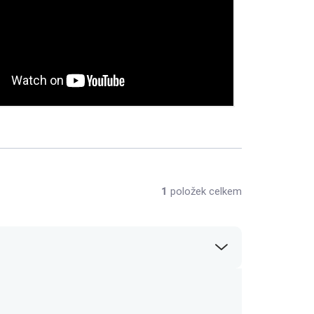
1
položek celkem