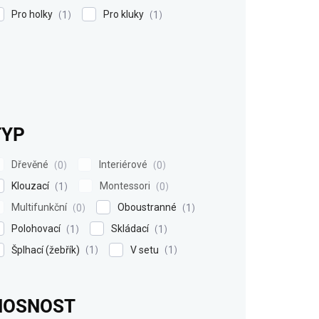
Pro holky
Pro kluky
1
1
TYP
Dřevěné
Interiérové
0
0
Klouzací
Montessori
1
0
Multifunkční
Oboustranné
0
1
Polohovací
Skládací
1
1
Šplhací (žebřík)
V setu
1
1
NOSNOST