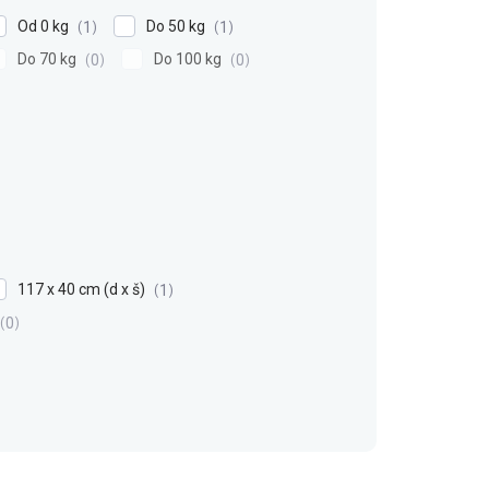
Od 0 kg
Do 50 kg
1
1
Do 70 kg
Do 100 kg
0
0
117 x 40 cm (d x š)
1
0