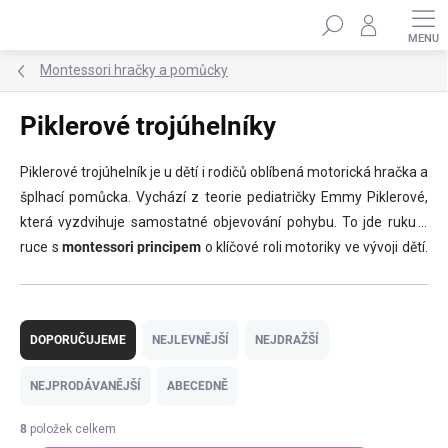
Přejít
Hledat
na
obsah
Montessori hračky a pomůcky
Piklerové trojúhelníky
Piklerové trojúhelník je u dětí i rodičů oblíbená motorická hračka a
šplhací pomůcka. Vychází z teorie pediatričky Emmy Piklerové,
která vyzdvihuje samostatné objevování pohybu. To jde ruku v
ruce s
montessori principem
o klíčové roli motoriky ve vývoji dětí.
Zdravý pohyb přitom prospívá tělu i psychice. Při
šplhání
,
přelézání
a
podlézání
(a u setů i
klouzání
) si děti užijí zábavu,
Ř
zdokonalí
motoriku
,
koordinaci očí a rukou
i
logické myšlení
a
a
DOPORUČUJEME
NEJLEVNĚJŠÍ
NEJDRAŽŠÍ
posílí celé tělo
. V nabídce najdete trojúhelníky v přírodním
z
provedení, s barevnými či duhovými příčkami, polohovací i se
e
NEJPRODÁVANĚJŠÍ
ABECEDNĚ
změnou sklonu – samotné nebo
v setu
s oboustrannými prkny.
n
í
8
položek celkem
p