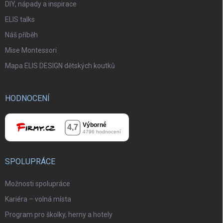
DIY, nápady a inspirace
ELIS talks
Náš příběh
Mise Montessori
Mapa ELIS DESIGN dětských koutků
HODNOCENÍ
SPOLUPRÁCE
Možnosti spolupráce
Kariéra – volná místa
Program pro školky, herny a hotely