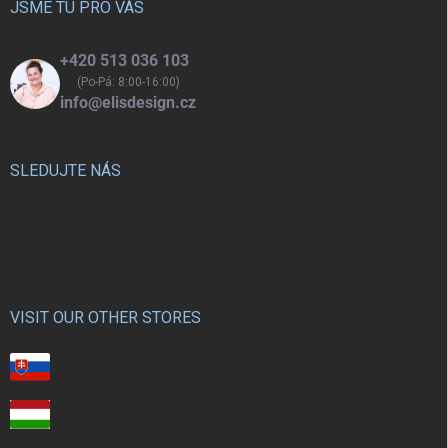
í
JSME TU PRO VÁS
+420 513 036 103
(Po-Pá: 8:00-16:00)
info@elisdesign.cz
SLEDUJTE NÁS
VISIT OUR OTHER STORES