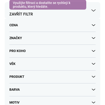
r
o
ZAVŘÍT FILTR
d
u
k
CENA
t
ů
ZNAČKY
PRO KOHO
VĚK
PRODUKT
BARVA
MOTIV