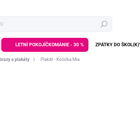
Hledat
LETNÍ POKOJÍČKOMÁNIE - 30 %
ZPÁTKY DO ŠKOL(K)
brazy a plakáty
Plakát - Kočička Mia
ZNAČKA:
PASTELOWE LOVE
od
759 Kč
Měrná
ZVOLTE VARIANTU
cena:
ROZMĚR
Krásná
dekorace
do mode