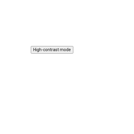
podporuje kreativitu, prostorové
vlá
vnímání a jemnou motoriku.
nas
Do košíku
xylo
High-contrast mode