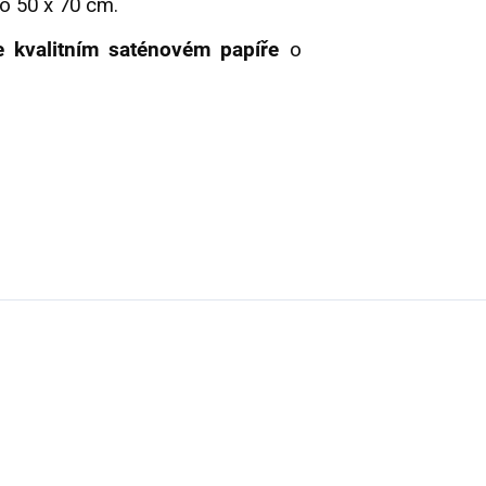
o 50 x 70 cm.
e kvalitním saténovém papíře
o