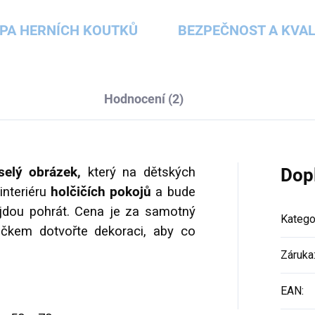
PA HERNÍCH KOUTKŮ
BEZPEČNOST A KVAL
Hodnocení (2)
elý obrázek,
který na dětských
Dop
interiéru
holčičích pokojů
a bude
řijdou pohrát. Cena je za samotný
Katego
kem dotvořte dekoraci, aby co
Záruka
EAN
: