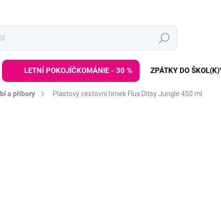
Hledat
LETNÍ POKOJÍČKOMÁNIE - 30 %
ZPÁTKY DO ŠKOL(K)
í a příbory
Plastový cestovní hrnek Flux Ditsy Jungle 450 ml
ZNAČKA:
QUOKKA
99 Kč
179 Kč
Měrná
SKLADEM
(2 KS)
cena:
−
+