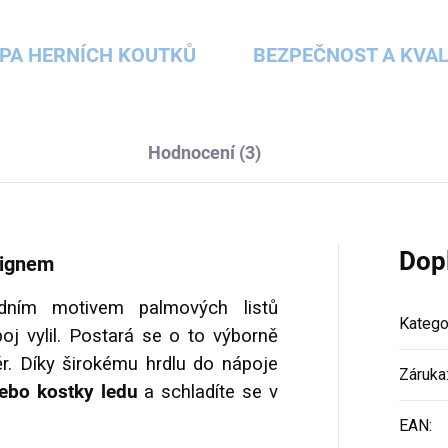
PA HERNÍCH KOUTKŮ
BEZPEČNOST A KVAL
Hodnocení (3)
Dop
signem
dním motivem palmových listů
Katego
oj vylil. Postará se o to výborně
ěr. Díky širokému hrdlu do nápoje
Záruka
nebo kostky ledu
a schladíte se v
EAN
: