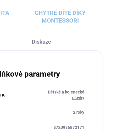
ITA
CHYTRÉ DÍTĚ DÍKY
MONTESSORI
Diskuze
lňkové parametry
Dětské a kojenecké
rie
:
plavky
:
2 roky
8720986872171