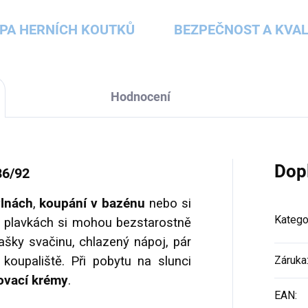
PA HERNÍCH KOUTKŮ
BEZPEČNOST A KVAL
Hodnocení
Dop
86/92
vlnách
,
koupání v bazénu
nebo si
Katego
to plavkách si mohou bezstarostně
ašky svačinu, chlazený nápoj, pár
koupaliště. Při pobytu na slunci
Záruka
ovací krémy
.
EAN
: