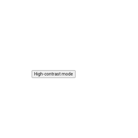
na doma i na cesty. Snadno se
potr
vejde do batůžku i cestovní tašky.
sti
Obsahuje čtverce i trojúhelníky,
acti
podporuje kreativitu, prostorové
vlá
vnímání a jemnou motoriku.
nas
Do košíku
xylo
High-contrast mode