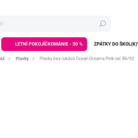
Hledat
LETNÍ POKOJÍČKOMÁNIE - 30 %
ZPÁTKY DO ŠKOL(K)
láž
Plavky
Plavky bez rukávů Ocean Dreams Pink vel. 86/92
ní
ZNAČKA:
LITTLE DUTCH
349 Kč
699 Kč
Měrná
MOMENTÁLNĚ NEDOSTUP
cena:
Plavky z UV ochranné 
malou slečnu před slun
chvíle doma na zahra