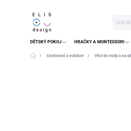
Přejít
na
obsah
DĚTSKÝ POKOJ
HRAČKY A MONTESSORI
Domů
Cestování a outdoor
Věci do vody a na p
Neohodnoceno
Podrobnosti hodnoce
PRODEJ UKONČEN
★★★★ PREMIUM