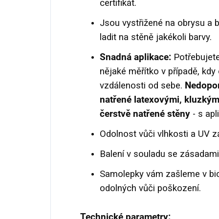
certifikát.
Jsou vystřižené na obrysu a 
ladit na stěně jakékoli barvy.
Snadná aplikace:
Potřebujete
nějaké měřítko v případě, kdy
vzdálenosti od sebe.
Nedopor
natřené latexovými, kluzký
čerstvě natřené stěny
- s apl
Odolnost vůči vlhkosti a UV zá
Balení v souladu se zásadam
Samolepky vám zašleme v bio
odolných vůči poškození.
Technické parametry: