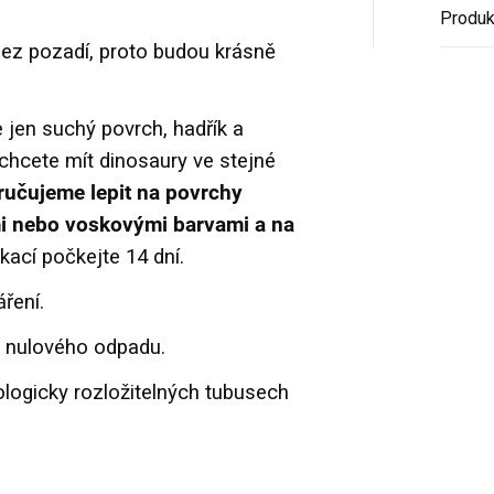
Produk
bez pozadí, proto budou krásně
 jen suchý povrch, hadřík a
 chcete mít dinosaury ve stejné
učujeme lepit na povrchy
mi nebo voskovými barvami a na
ikací počkejte 14 dní.
ření.
i nulového odpadu.
logicky rozložitelných tubusech