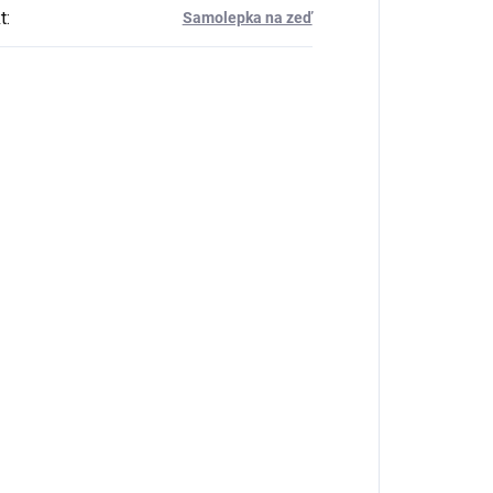
t
:
Samolepka na zeď