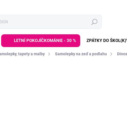
Hledat
LETNÍ POKOJÍČKOMÁNIE - 30 %
ZPÁTKY DO ŠKOL(K)
amolepky, tapety a malby
Samolepky na zeď a podlahu
Dinos
ZNAČKA:
PASTELOWE LOVE
899 Kč
Měrná
ZVOLTE VARIANTU
cena:
BARVA
Pokud toužíte po tom
oživit