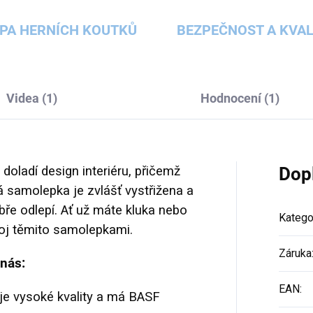
PA HERNÍCH KOUTKŮ
BEZPEČNOST A KVAL
Videa (1)
Hodnocení (1)
doladí design interiéru, přičemž
Dop
dá samolepka je zvlášť vystřižena a
bře odlepí. Ať už máte kluka nebo
Katego
koj těmito samolepkami.
Záruka
 nás:
EAN
:
, je vysoké kvality a má BASF