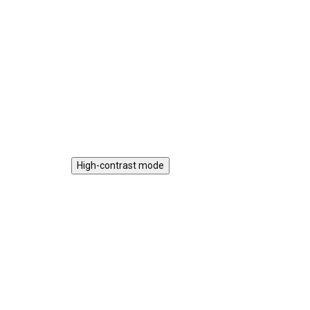
na doma i na cesty. Snadno se
potr
vejde do batůžku i cestovní tašky.
sti
Obsahuje čtverce i trojúhelníky,
acti
podporuje kreativitu, prostorové
vlá
vnímání a jemnou motoriku.
nas
Do košíku
xylo
High-contrast mode