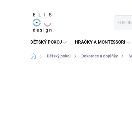
Přejít
na
obsah
DĚTSKÝ POKOJ
HRAČKY A MONTESSORI
Domů
Dětský pokoj
Dekorace a doplňky
S
1 hodnocení
Podrobnosti hodnocení
PRODEJ UKONČEN
★★★★ PREMIUM