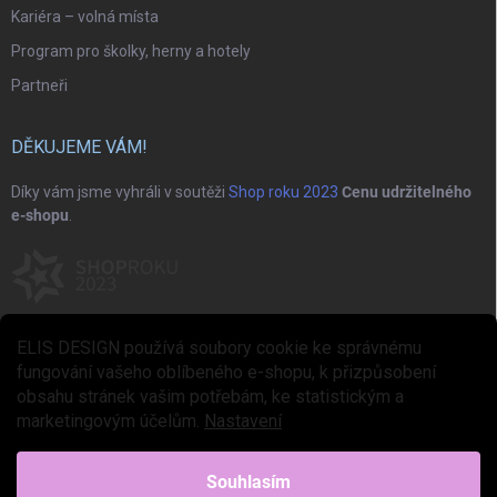
Kariéra – volná místa
Program pro školky, herny a hotely
Partneři
DĚKUJEME VÁM!
Díky vám jsme vyhráli v soutěži
Shop roku 2023
Cenu udržitelného
e-shopu
.
ELIS DESIGN používá soubory cookie ke správnému
fungování vašeho oblíbeného e-shopu, k přizpůsobení
obsahu stránek vašim potřebám, ke statistickým a
marketingovým účelům.
Nastavení
Copyright 2026
ELIS DESIGN
. Všechna práva vyhrazena.
Upravit nastavení
cookies
Souhlasím