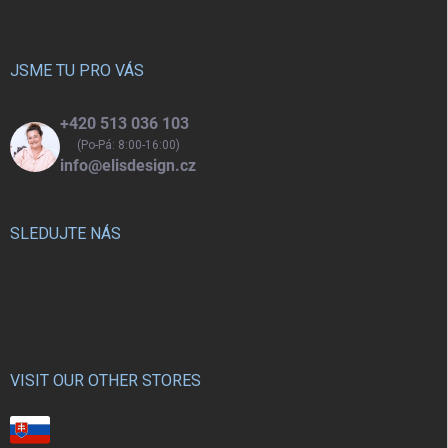
p
a
t
í
JSME TU PRO VÁS
+420 513 036 103
(Po-Pá: 8:00-16:00)
info@elisdesign.cz
SLEDUJTE NÁS
VISIT OUR OTHER STORES