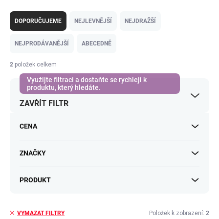
Ř
uvedený
e-mail
.
a
DOPORUČUJEME
NEJLEVNĚJŠÍ
NEJDRAŽŠÍ
z
e
NEJPRODÁVANĚJŠÍ
ABECEDNĚ
n
í
2
položek celkem
p
r
o
ZAVŘÍT FILTR
d
u
k
CENA
t
ů
ZNAČKY
PRODUKT
Položek k zobrazení:
2
VYMAZAT FILTRY