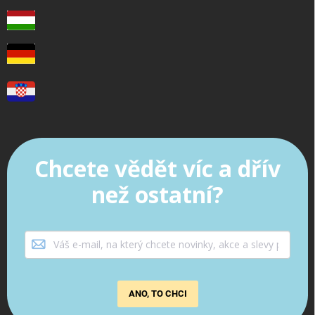
Chcete vědět víc a dřív
než ostatní?
ANO, TO CHCI