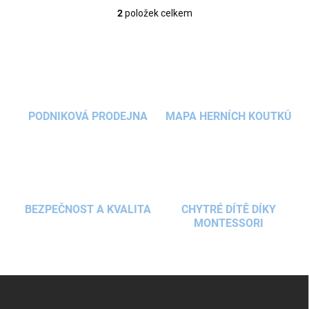
2
položek celkem
O
v
l
á
d
a
c
í
PODNIKOVÁ PRODEJNA
MAPA HERNÍCH KOUTKŮ
p
r
v
k
y
v
ý
BEZPEČNOST A KVALITA
CHYTRÉ DÍTĚ DÍKY
p
MONTESSORI
i
s
u
Z
á