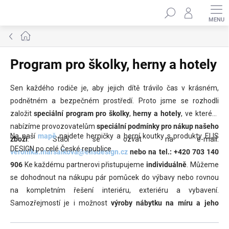
Přejít
Hledat
na
obsah
Domů
Program pro školky, herny a hotely
Sen každého rodiče je, aby jejich dítě trávilo čas v krásném,
podnětném a bezpečném prostředí. Proto jsme se rozhodli
založit
speciální program pro školky
,
herny a hotely
, ve kterém
nabízíme provozovatelům
speciální podmínky pro nákup našeho
Na naší
mapě
najdete herničky a herní koutky s produkty ELIS
zboží
. Stačí se ozvat na e-mail:
DESIGN po celé České republice
veronika.marsalkova@elisdesign.cz
nebo na tel.: +420 703 140
906
Ke každému partnerovi přistupujeme
individuálně
. Můžeme
se dohodnout na nákupu pár pomůcek do výbavy nebo rovnou
na kompletním řešení interiéru, exteriéru a vybavení.
Samozřejmostí je i možnost
výroby nábytku
na míru a jeho
instalace
. Vždy dostanete
speciální podmínky a slevy
. Pokud
máte zájem stát se členem programu, ozvěte se nám na výše