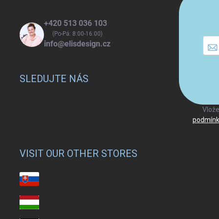
t
í
+420 513 036 103
(Po-Pá: 8:00-16:00)
info@elisdesign.cz
SLEDUJTE NÁS
Vlože
podmínk
VISIT OUR OTHER STORES