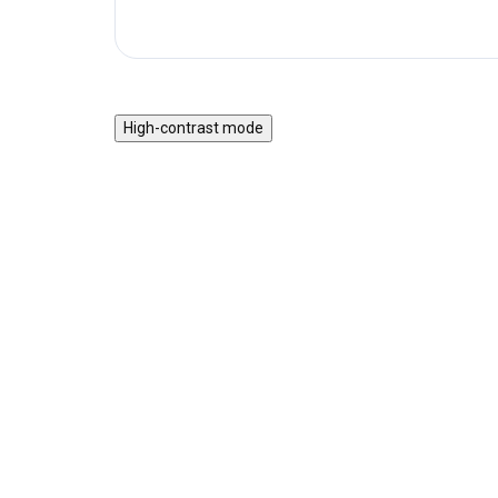
High-contrast mode
Magnetická stavebnice
Mot