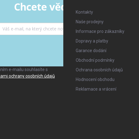
Chcete vědět víc a dřív ne
Kontakty
Naše prodejny
Informace pro zákazníky
Dopravy a platby
Garance dodání
ANO, TO CHCI
Obchodní podmínky
ním e-mailu souhlasíte s
Ochrana osobních údajů
ami ochrany osobních údajů
Hodnocení obchodu
Reklamace a vrácení