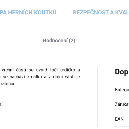
PA HERNÍCH KOUTKŮ
BEZPEČNOST A KVAL
Hodnocení (2)
 vrchní části se uvnitř točí srdíčko a
Dop
i se nachází zrcátko a v dolní části je
krabičce.
Katego
.
Záruka
EAN
: