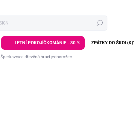
Hledat
LETNÍ POKOJÍČKOMÁNIE - 30 %
ZPÁTKY DO ŠKOL(K)
Šperkovnice dřevěná hrací jednorožec
ZNAČKA:
LAMPS
259 Kč
Měrná
VYPRODÁNO | PRODEJ UK
cena:
Dřevěná šperkovnice s motiv
DETAILNÍ INFORMACE