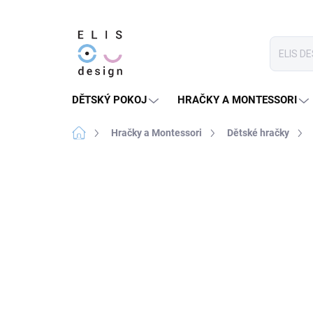
Přejít
na
obsah
DĚTSKÝ POKOJ
HRAČKY A MONTESSORI
Domů
Hračky a Montessori
Dětské hračky
2 hodnocení
Podrobnosti hodnocení
PRODEJ UKONČEN