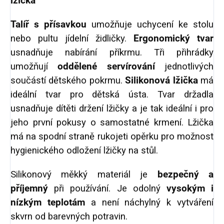
lžička
Talíř s přísavkou
umožňuje uchycení ke stolu
nebo pultu jídelní židličky.
Ergonomický tvar
usnadňuje nabírání příkrmu. Tři přihrádky
umožňují
oddělené servírování
jednotlivých
součástí dětského pokrmu.
Silikonová lžička
má
ideální tvar pro dětská ústa. Tvar držadla
usnadňuje dítěti držení lžičky a je tak ideální i pro
jeho první pokusy o samostatné krmení. Lžička
má na spodní straně rukojeti opěrku pro možnost
hygienického odložení lžičky na stůl.
Silikonový měkký materiál je
bezpečný a
příjemný
při používání. Je odolný
vysokým i
nízkým teplotám
a není náchylný k vytváření
skvrn od barevných potravin.