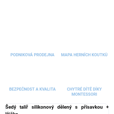
příkrmu. Tři přihrádky umožňují
oddělené
DETAILNÍ INFORMACE
servírování
jednotlivých součástí dětského
pokrmu.
Silikonová lžička
má ideální tvar pro
ZEPTAT SE
HLÍDAT
dětská ústa.
PODNIKOVÁ PRODEJNA
MAPA HERNÍCH KOUTKŮ
BEZPEČNOST A KVALITA
CHYTRÉ DÍTĚ DÍKY
MONTESSORI
Šedý talíř silikonový dělený s přísavkou +