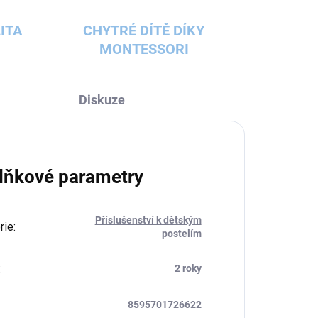
ITA
CHYTRÉ DÍTĚ DÍKY
MONTESSORI
Diskuze
lňkové parametry
Příslušenství k dětským
rie
:
postelím
:
2 roky
8595701726622