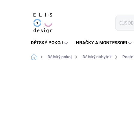
Přejít
na
obsah
DĚTSKÝ POKOJ
HRAČKY A MONTESSORI
Domů
Dětský pokoj
Dětský nábytek
Poste
2 hodnocení
Podrobnosti hodnocení
PRODEJ UKONČEN
★★★★ PREMIUM