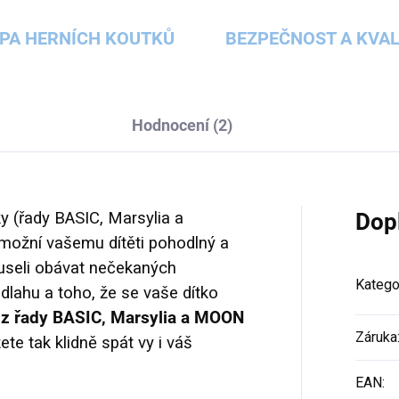
PA HERNÍCH KOUTKŮ
BEZPEČNOST A KVAL
Hodnocení (2)
ky (řady BASIC, Marsylia a
Dop
ožní vašemu dítěti pohodlný a
useli obávat nečekaných
Katego
dlahu a toho, že se vaše dítko
u
z řady BASIC, Marsylia a MOON
Záruka
te tak klidně spát vy i váš
EAN
: