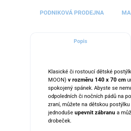
PODNIKOVÁ PRODEJNA
MA
Popis
Klasické či rostoucí dětské postýl
MOON)
v rozměru 140 x 70 cm
um
spokojený spánek. Abyste se nem
odpoledních či nočních pádů na po
zraní, můžete na dětskou postýlk
jednoduše
upevnit zábranu
a může
drobeček.