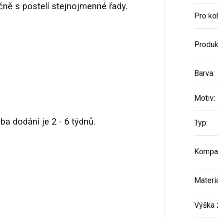
ně s postelí stejnojmenné řady.
Pro ko
Produk
Barva
:
Motiv
:
a dodání je 2 - 6 týdnů.
Typ
:
Kompat
Materi
Výška 