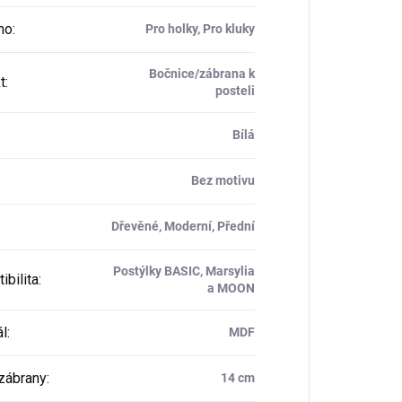
ho
:
Pro holky, Pro kluky
Bočnice/zábrana k
t
:
posteli
Bílá
Bez motivu
Dřevěné, Moderní, Přední
Postýlky BASIC, Marsylia
ibilita
:
a MOON
ál
:
MDF
zábrany
:
14 cm