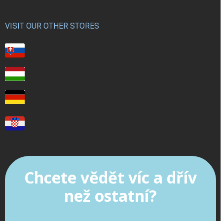
VISIT OUR OTHER STORES
Chcete vědět víc a dřív
než ostatní?