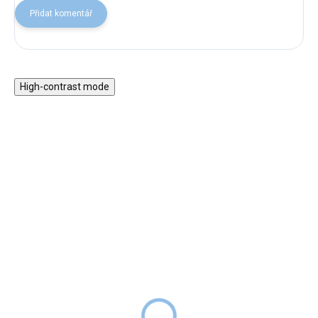
Přidat komentář
High-contrast mode
Magnetická stavebnice
Motorický stolek s
EliFix Travel - 100 ks
vláčkem a aktivitami
1 499 Kč
999 Kč
SKLADEM
1 999 Kč
SKLADEM