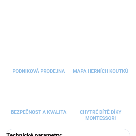
praktický!
DETAILNÍ INFORMACE
ZEPTAT SE
HLÍDAT
PODNIKOVÁ PRODEJNA
MAPA HERNÍCH KOUTKŮ
BEZPEČNOST A KVALITA
CHYTRÉ DÍTĚ DÍKY
MONTESSORI
Technické parametry: