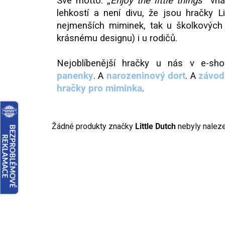
Své motto: „
Enjoy the little things
“ vn
lehkostí a není divu, že jsou hračky Li
nejmenších miminek, tak u školkových 
krásnému designu) i u rodičů.
Nejoblíbenější hračky u nás v e-s
panenky
. A
narozeninový dort
. A
závod
hračky pro miminka
.
Žádné produkty značky
Little Dutch
nebyly nalezen