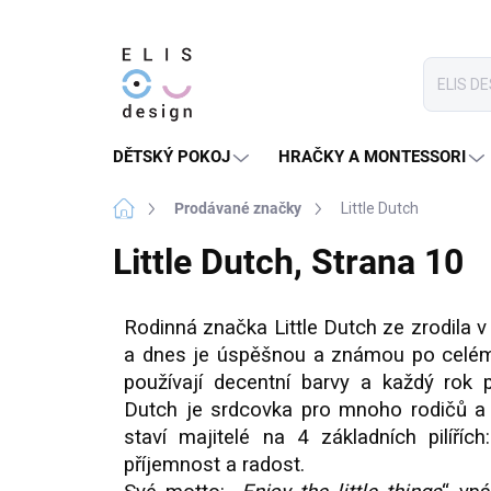
Přejít
na
obsah
DĚTSKÝ POKOJ
HRAČKY A MONTESSORI
Domů
Prodávané značky
Little Dutch
Little Dutch
, Strana 10
Rodinná značka Little Dutch ze zrodila
a dnes je úspěšnou a známou po celém s
používají decentní barvy a každý rok p
Dutch je srdcovka pro mnoho rodičů a d
staví majitelé na 4 základních pilíříc
příjemnost a radost.