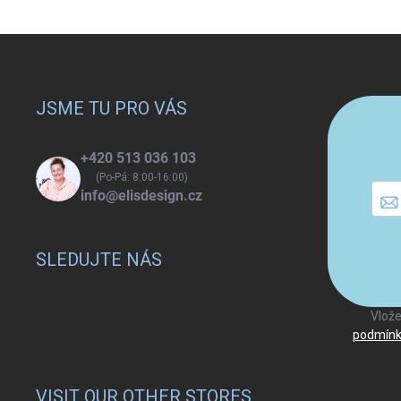
Z
á
p
a
JSME TU PRO VÁS
t
í
+420 513 036 103
(Po-Pá: 8:00-16:00)
info@elisdesign.cz
SLEDUJTE NÁS
Vlože
podmínk
VISIT OUR OTHER STORES