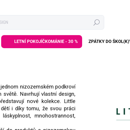
Hledat
LETNÍ POKOJÍČKOMÁNIE - 30 %
ZPÁTKY DO ŠKOL(K)
 v jednom nizozemském podkroví
větě. Navrhují vlastní design,
ředstavují nové kolekce. Little
ětí i díky tomu, že svou práci
h: láskyplnost, mnohostrannost,