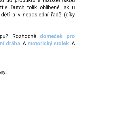
áší do produktů s nizozemskou
ttle Dutch tolik oblíbené jak u
dětí a v neposlední řadě (díky
hopu? Rozhodně
domeček pro
ní dráha
. A
motorický stolek
. A
y...