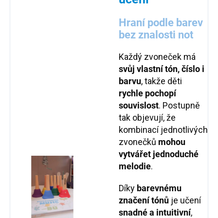
Hraní podle barev
bez znalosti not
Každý zvoneček má
svůj vlastní tón, číslo i
barvu
, takže děti
rychle pochopí
souvislost
. Postupně
tak objevují, že
kombinací jednotlivých
zvonečků
mohou
vytvářet jednoduché
melodie
.
Díky
barevnému
značení tónů
je učení
snadné a intuitivní
,