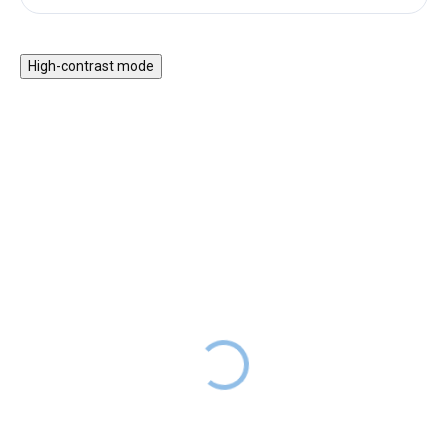
High-contrast mode
Paličky pro malé
Strategická hra Stognet
Drumboo
Magnetické kameny -
velké
129 Kč
SKLADEM
559 Kč
SKLADEM
Paličky pro malé Drumboo,
vyrobené z kvalitního dřeva s
Stognet je unikátní magnetická