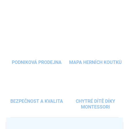
čistý a jasný zvuk.
Barevné označení tónů
usnadňuje učení a
podporuje kreativitu.
DETAILNÍ INFORMACE
ZEPTAT SE
HLÍDAT
PODNIKOVÁ PRODEJNA
MAPA HERNÍCH KOUTKŮ
BEZPEČNOST A KVALITA
CHYTRÉ DÍTĚ DÍKY
MONTESSORI