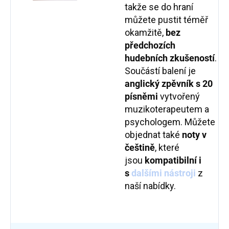
takže se do hraní
můžete pustit téměř
okamžitě,
bez
předchozích
hudebních zkušeností
.
Součástí balení je
anglický
z
pěvník s 20
písněmi
vytvořený
muzikoterapeutem a
psychologem. Můžete
objednat také
noty v
češtině
,
které
jsou
kompatibilní i
s
dalšími nástroji
z
naší nabídky.