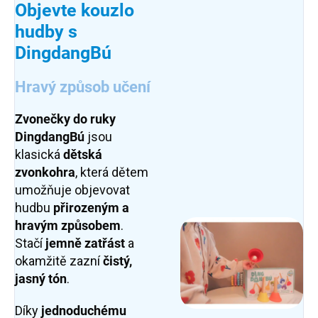
Objevte kouzlo
hudby s
DingdangBú
Hravý způsob učení
Zvonečky do ruky
DingdangBú
jsou
klasická
dětská
zvonkohra
, která dětem
umožňuje objevovat
hudbu
přirozeným a
hravým způsobem
.
Stačí
jemně zatřást
a
okamžitě zazní
čistý,
jasný tón
.
Díky
jednoduchému