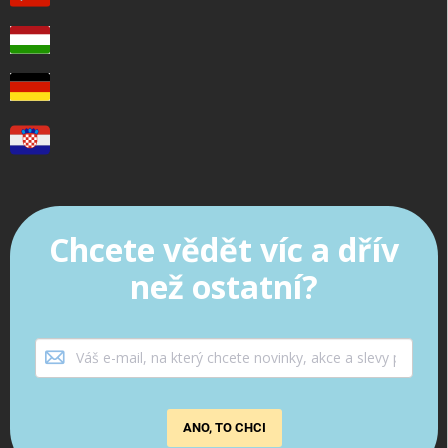
Chcete vědět víc a dřív
než ostatní?
ANO, TO CHCI