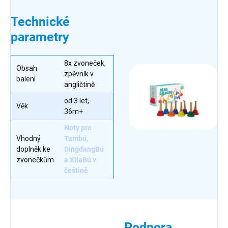
Technické
parametry
8x zvoneček,
Obsah
zpěvník v
balení
angličtině
od 3 let,
Věk
36m+
Noty pro
Vhodný
Tambú,
doplněk ke
DingdangBú
zvonečkům
a XilaBú v
češtině
Podpora