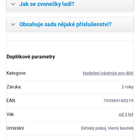
Jak se zvonečky ladí?
Obsahuje sada nějaké příslušenství?
Doplňkové parametry
Kategorie
:
Hudební nástroje pro děti
Záruka
:
2 roky
EAN
:
793969180219
Věk
:
od 3 let
Umístění
:
Dětský pokoj, Herní koutek