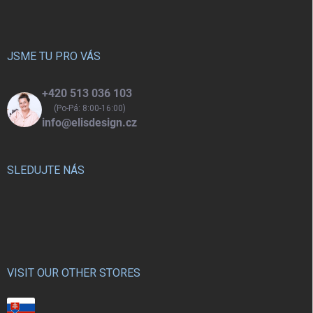
p
a
t
í
JSME TU PRO VÁS
+420 513 036 103
(Po-Pá: 8:00-16:00)
info@elisdesign.cz
SLEDUJTE NÁS
VISIT OUR OTHER STORES