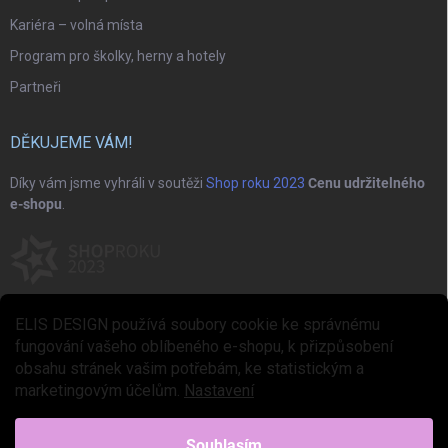
Kariéra – volná místa
Program pro školky, herny a hotely
Partneři
DĚKUJEME VÁM!
Díky vám jsme vyhráli v soutěži
Shop roku 2023
Cenu udržitelného
e-shopu
.
ELIS DESIGN používá soubory cookie ke správnému
fungování vašeho oblíbeného e-shopu, k přizpůsobení
obsahu stránek vašim potřebám, ke statistickým a
marketingovým účelům.
Nastavení
Copyright 2026
ELIS DESIGN
. Všechna práva vyhrazena.
Upravit nastavení
cookies
Souhlasím