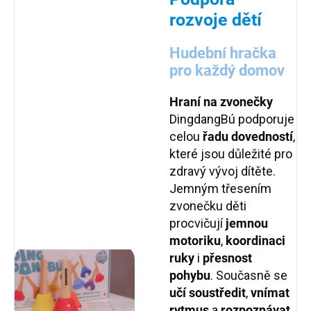
rozvoje dětí
Hudební hračka
pro každý domov
Hraní na zvonečky
DingdangBú podporuje
celou
řadu dovedností
,
které jsou důležité pro
zdravý vývoj dítěte.
Jemným třesením
zvonečku děti
procvičují
jemnou
motoriku
,
koordinaci
ruky
i
přesnost
pohybu
. Současně se
učí soustředit
,
vnímat
rytmus
a
rozpoznávat