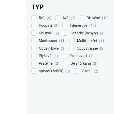
TYP
5v1
6v1
Dřevěné
9
2
12
Houpací
Interiérové
8
12
Klouzací
Lezecké (úchyty)
6
4
Montessori
Multifunkční
11
11
Obdélníkové
Oboustranné
3
8
Plyšové
Polohovací
1
2
Pratelné
Se šňůrkami
3
3
Šplhací (žebřík)
V setu
6
2