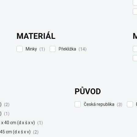
MATERIÁL
Minky
Překližka
1
14
PŮVOD
š)
Česká republika
2
3
š)
1
 x 40 cm (d x š x v)
1
 45 cm (d x š x v)
2