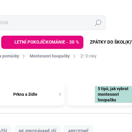
Hledat
LETNÍ POKOJÍČKOMÁNIE - 30 %
ZPÁTKY DO ŠKOL(K)
 a pomůcky
Montessori houpačky
2–3 roky
5 tipů, jak vybrat
Prkna a židle
montessori
houpačku
ŽŠÍ
NEJPRODÁVANĚJŠÍ
ABECEDNĚ