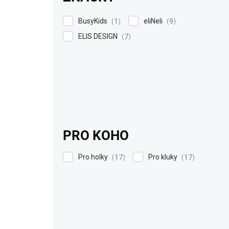
BusyKids
eliNeli
1
9
ELIS DESIGN
7
PRO KOHO
Pro holky
Pro kluky
17
17