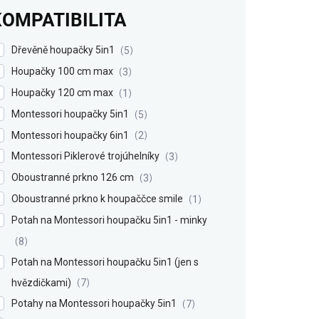
KOMPATIBILITA
Dřevěně houpačky 5in1
5
Houpačky 100 cm max
3
Houpačky 120 cm max
1
Montessori houpačky 5in1
5
Montessori houpačky 6in1
2
Montessori Piklerové trojúhelníky
3
Oboustranné prkno 126 cm
3
Oboustranné prkno k houpaččce smile
1
Potah na Montessori houpačku 5in1 - minky
8
Potah na Montessori houpačku 5in1 (jen s
hvězdičkami)
7
Potahy na Montessori houpačky 5in1
7