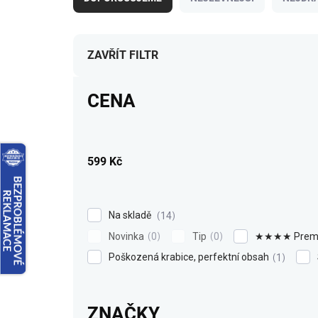
z
e
n
í
ZAVŘÍT FILTR
p
r
CENA
o
d
u
k
599
Kč
t
ů
Na skladě
14
Novinka
Tip
★★★★ Prem
0
0
Poškozená krabice, perfektní obsah
1
ZNAČKY