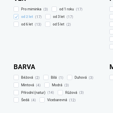
Pro miminka
od 1 roku
3
17
od 2 let
od 3 let
17
17
od 6 let
od 5 let
13
2
BARVA
Béžová
Bílá
Duhová
2
1
3
Mintová
Modrá
4
3
Přírodní (natur)
Růžová
14
3
Šedá
Vícebarevná
4
12