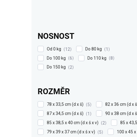
NOSNOST
Od 0 kg
Do 80 kg
12
1
Do 100 kg
Do 110 kg
6
8
Do 150 kg
2
ROZMĚR
78 x 33,5 cm (d x š)
82 x 36 cm (d x 
5
87 x 34,5 cm (d x š)
90 x 38 cm (d x 
1
85 x 38,5 x 40 cm (d x š x v)
85 x 43,5
2
79 x 39 x 37 cm (d x š x v)
100 x 45 x
5