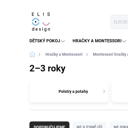
Přejít
na
obsah
DĚTSKÝ POKOJ
HRAČKY A MONTESSORI
Domů
Hračky a Montessori
Montessori hračky
2–3 roky
Polstry a potahy
Ř
a
DOPORUČUJEME
NEJLEVNĚJŠÍ
NEJDRA