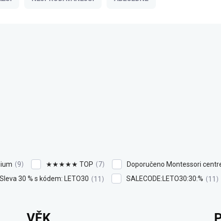
ium
★★★★★ TOP
Doporučeno Montessori cent
9
7
Sleva 30 % s kódem: LETO30
SALECODE:LETO30:30:%
11
11
VĚK