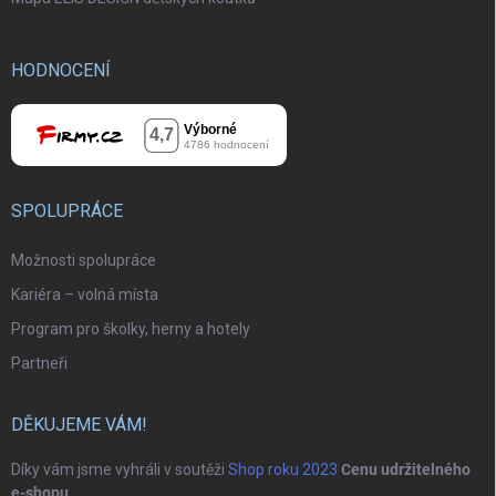
HODNOCENÍ
SPOLUPRÁCE
Možnosti spolupráce
Kariéra – volná místa
Program pro školky, herny a hotely
Partneři
DĚKUJEME VÁM!
Díky vám jsme vyhráli v soutěži
Shop roku 2023
Cenu udržitelného
e-shopu
.