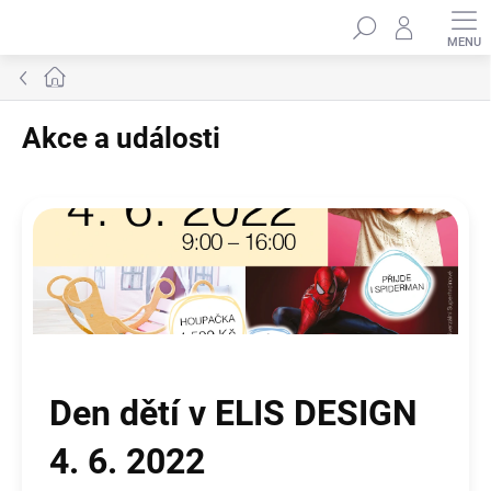
Přejít
Hledat
na
obsah
Domů
Akce a události
V
ý
p
i
s
č
l
á
n
Den dětí v ELIS DESIGN
k
ů
4. 6. 2022