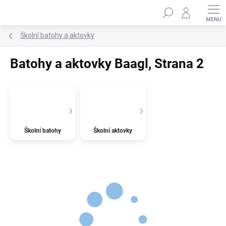
Přejít
Hledat
na
obsah
Školní batohy a aktovky
Batohy a aktovky Baagl
, Strana 2
Školní batohy
Školní aktovky