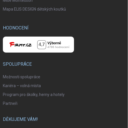
Mise Montessori
Mapa ELIS DESIGN dětských koutků
HODNOCENÍ
SPOLUPRÁCE
Možnosti spolupráce
Kariéra – volná místa
Program pro školky, herny a hotely
Partneři
DĚKUJEME VÁM!