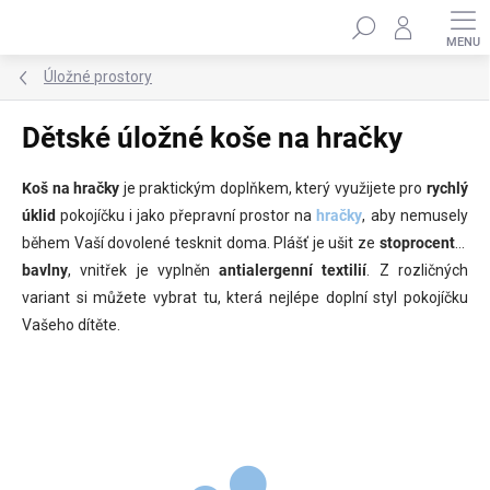
Přejít
Hledat
na
obsah
Úložné prostory
Dětské úložné koše na hračky
Koš na hračky
je praktickým doplňkem, který využijete pro
rychlý
úklid
pokojíčku i jako přepravní prostor na
hračky
, aby nemusely
během Vaší dovolené tesknit doma. Plášť je ušit ze
stoprocentní
bavlny
, vnitřek je vyplněn
antialergenní textilií
. Z rozličných
variant si můžete vybrat tu, která nejlépe doplní styl pokojíčku
Vašeho dítěte.