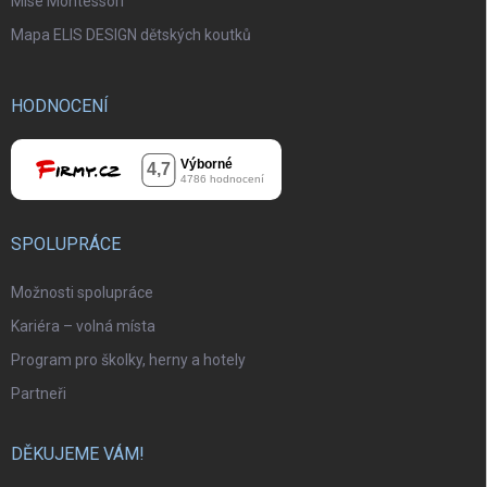
Mise Montessori
Mapa ELIS DESIGN dětských koutků
HODNOCENÍ
SPOLUPRÁCE
Možnosti spolupráce
Kariéra – volná místa
Program pro školky, herny a hotely
Partneři
DĚKUJEME VÁM!