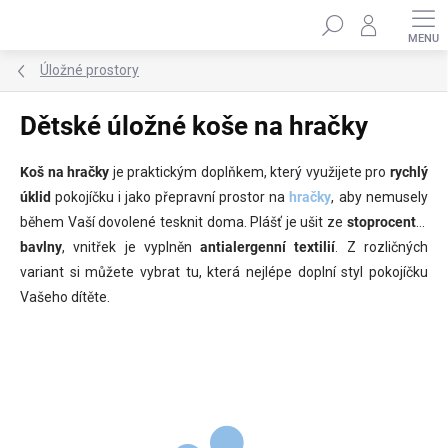
Přejít
Hledat
na
obsah
Úložné prostory
Dětské úložné koše na hračky
Koš na hračky
je praktickým doplňkem, který využijete pro
rychlý
úklid
pokojíčku i jako přepravní prostor na
hračky
, aby nemusely
během Vaší dovolené tesknit doma. Plášť je ušit ze
stoprocentní
bavlny
, vnitřek je vyplněn
antialergenní textilií
. Z rozličných
variant si můžete vybrat tu, která nejlépe doplní styl pokojíčku
Vašeho dítěte.