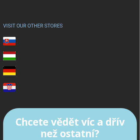
VISIT OUR OTHER STORES
Chcete vědět víc a dřív
než ostatní?