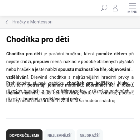
Přejít
Hledat
na
obsah
Hračky a Montessori
Chodítka pro děti
Chodítko pro děti
je parádní hračkou, která
pomůže dětem
při
nejisté chůzi,
přepraví
menší náklad v podobě oblíbených plyšáků
nebo hraček a ještě nabízí
spoustu možností ke hře, objevování a
vzdělávání
. Dřevěná chodítka s nejrůznějšími hracími prvky a
Prohlédněte si naši nabídku
chodítek
pro holčičky i kluky,
v
aktivitami
potrénují jemnou motoriku, koordinací očí a rukou,
různých barvách, s nejrůznějšími motivy, v různých podobách, s
logické myšlení
, naučí děti barvičky, některá i zvířátka, počítat,
různými
hracími a vzdělávacími prvky
.
hodiny nebo umožní dětem zahrát si na hudební nástroj.
Ř
a
DOPORUČUJEME
NEJLEVNĚJŠÍ
NEJDRAŽŠÍ