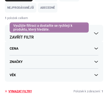
z
e
NEJPRODÁVANĚJŠÍ
ABECEDNĚ
n
í
1
položek celkem
p
r
o
ZAVŘÍT FILTR
d
u
k
CENA
t
ů
ZNAČKY
VĚK
Položek k zobrazení:
1
VYMAZAT FILTRY
V
ý