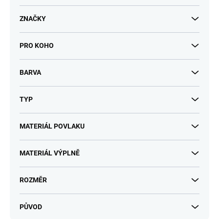
t
ů
ZNAČKY
PRO KOHO
BARVA
TYP
MATERIÁL POVLAKU
MATERIÁL VÝPLNĚ
ROZMĚR
PŮVOD