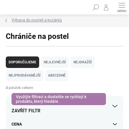
Přejít
Hledat
na
obsah
Výbava do postelí a kočárků
Chrániče na postel
Ř
a
DOPORUČUJEME
NEJLEVNĚJŠÍ
NEJDRAŽŠÍ
z
e
NEJPRODÁVANĚJŠÍ
ABECEDNĚ
n
í
3
položek celkem
p
r
o
ZAVŘÍT FILTR
d
u
k
CENA