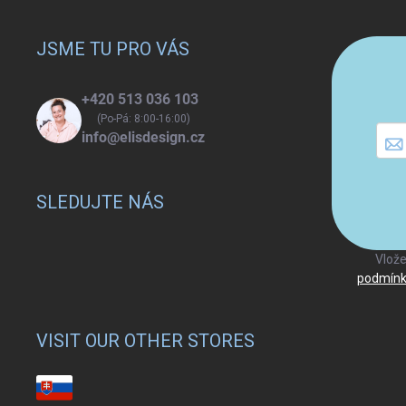
á
p
a
JSME TU PRO VÁS
t
í
+420 513 036 103
(Po-Pá: 8:00-16:00)
info@elisdesign.cz
SLEDUJTE NÁS
Vlože
podmínk
VISIT OUR OTHER STORES