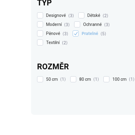
TYP
Designové
Dětské
3
2
Moderní
Ochranné
3
3
Pěnové
Pratelné
3
5
Textilní
2
ROZMĚR
50 cm
80 cm
100 cm
1
1
1
V
ý