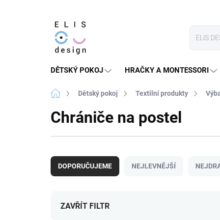
Přejít
na
obsah
DĚTSKÝ POKOJ
HRAČKY A MONTESSORI
Domů
Dětský pokoj
Textilní produkty
Výba
Chrániče na postel
Ř
a
DOPORUČUJEME
NEJLEVNĚJŠÍ
NEJDRA
z
e
n
í
ZAVŘÍT FILTR
p