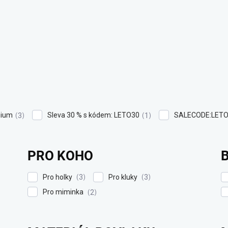
ium
Sleva 30 % s kódem: LETO30
SALECODE:LETO
3
1
PRO KOHO
Pro holky
Pro kluky
3
3
Pro miminka
2