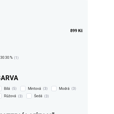
899
Kč
30:30:%
1
BARVA
Bílá
Mintová
Modrá
5
3
3
Růžová
Šedá
3
3