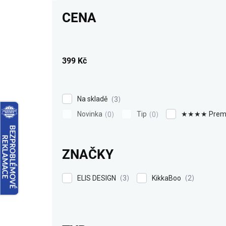
r
CENA
o
d
u
k
399
Kč
t
ů
Na skladě
3
Novinka
Tip
★★★★ Prem
0
0
ZNAČKY
ELIS DESIGN
KikkaBoo
3
2