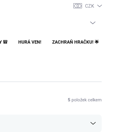
CZK
PRÁZDNÝ KOŠÍK
NÁKUPNÍ
KOŠÍK
Y 🎒
HURÁ VEN!
ZACHRAŇ HRAČKU! 🌟
🌳 NA ZA
5
položek celkem