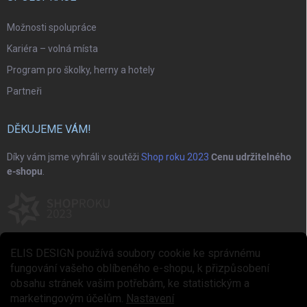
Možnosti spolupráce
Kariéra – volná místa
Program pro školky, herny a hotely
Partneři
DĚKUJEME VÁM!
Díky vám jsme vyhráli v soutěži
Shop roku 2023
Cenu udržitelného
e-shopu
.
ELIS DESIGN používá soubory cookie ke správnému
fungování vašeho oblíbeného e-shopu, k přizpůsobení
obsahu stránek vašim potřebám, ke statistickým a
marketingovým účelům.
Nastavení