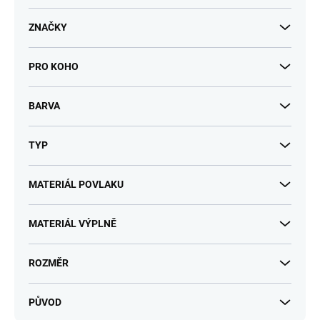
t
ů
ZNAČKY
PRO KOHO
BARVA
TYP
MATERIÁL POVLAKU
MATERIÁL VÝPLNĚ
ROZMĚR
PŮVOD