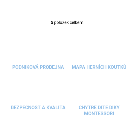
5
položek celkem
O
v
l
á
d
a
c
í
PODNIKOVÁ PRODEJNA
MAPA HERNÍCH KOUTKŮ
p
r
v
k
y
v
ý
BEZPEČNOST A KVALITA
CHYTRÉ DÍTĚ DÍKY
p
MONTESSORI
i
s
u