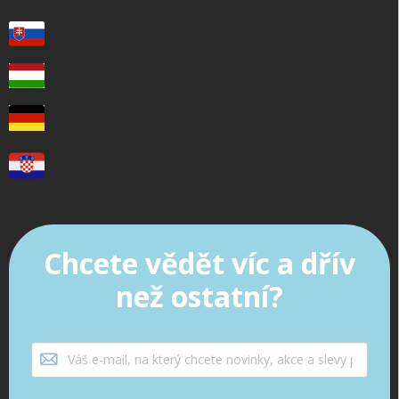
Chcete vědět víc a dřív
než ostatní?