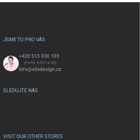
Z
á
p
a
t
í
JSME TU PRO VÁS
+420 513 036 103
(Po-Pá: 8:00-16:00)
info@elisdesign.cz
SLEDUJTE NÁS
VISIT OUR OTHER STORES