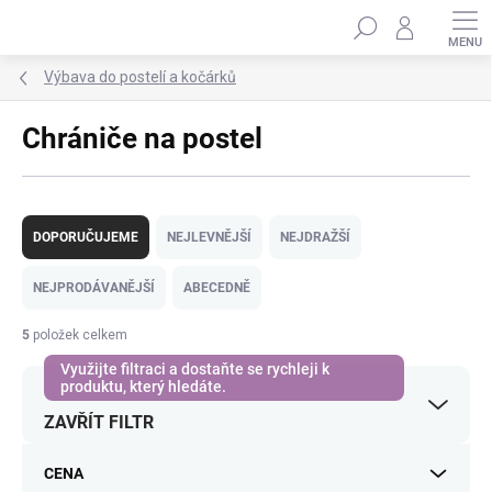
Přejít
Hledat
na
obsah
Výbava do postelí a kočárků
Chrániče na postel
Ř
a
DOPORUČUJEME
NEJLEVNĚJŠÍ
NEJDRAŽŠÍ
z
e
NEJPRODÁVANĚJŠÍ
ABECEDNĚ
n
í
5
položek celkem
p
r
o
ZAVŘÍT FILTR
d
u
k
CENA