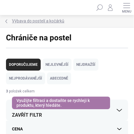
Přejít
Hledat
na
obsah
Výbava do postelí a kočárků
Chrániče na postel
Ř
a
DOPORUČUJEME
NEJLEVNĚJŠÍ
NEJDRAŽŠÍ
z
e
NEJPRODÁVANĚJŠÍ
ABECEDNĚ
n
í
3
položek celkem
p
r
o
ZAVŘÍT FILTR
d
u
k
CENA