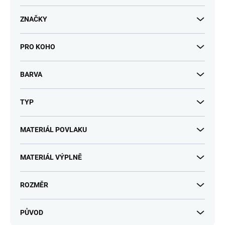
t
ů
ZNAČKY
PRO KOHO
BARVA
TYP
MATERIÁL POVLAKU
MATERIÁL VÝPLNĚ
ROZMĚR
PŮVOD