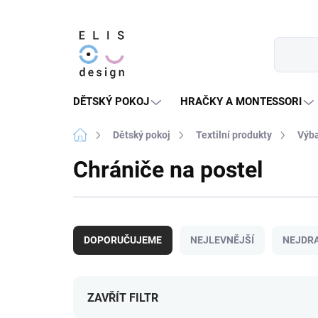
Přejít
na
obsah
DĚTSKÝ POKOJ
HRAČKY A MONTESSORI
Domů
Dětský pokoj
Textilní produkty
Výba
Chrániče na postel
Ř
a
DOPORUČUJEME
NEJLEVNĚJŠÍ
NEJDRA
z
e
n
í
ZAVŘÍT FILTR
p