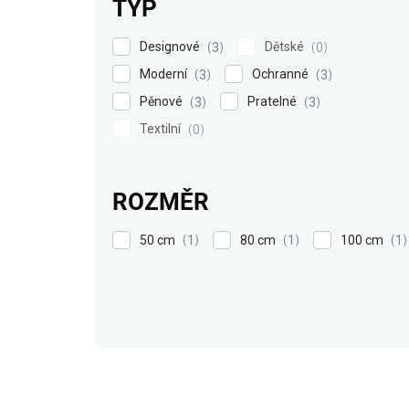
TYP
Designové
Dětské
3
0
Moderní
Ochranné
3
3
Pěnové
Pratelné
3
3
Textilní
0
ROZMĚR
50 cm
80 cm
100 cm
1
1
1
V
ý