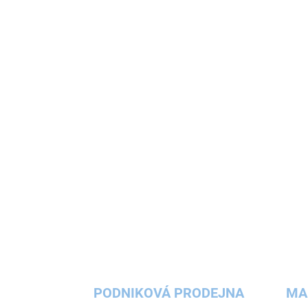
Chránič (mantinel) na postel, zábranu nebo
zábradlí u postele, vyrobený z vysoce kvalitní
polyuretanové pěny, zajistí pohodlí a
bezpečí vašemu dítku v dětské posteli...
PODNIKOVÁ PRODEJNA
MA