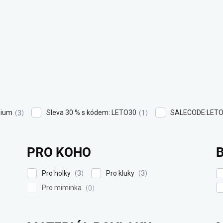
ium
Sleva 30 % s kódem: LETO30
SALECODE:LETO
3
1
PRO KOHO
Pro holky
Pro kluky
3
3
Pro miminka
0