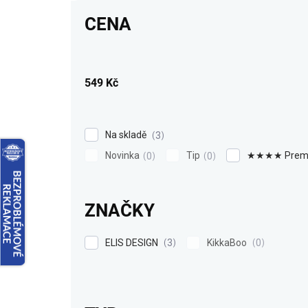
r
CENA
o
d
u
k
549
Kč
t
ů
Na skladě
3
Novinka
Tip
★★★★ Prem
0
0
ZNAČKY
ELIS DESIGN
KikkaBoo
3
0