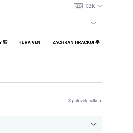
CZK
PRÁZDNÝ KOŠÍK
NÁKUPNÍ
KOŠÍK
Y 🎒
HURÁ VEN!
ZACHRAŇ HRAČKU! 🌟
🌳 NA ZA
3
položek celkem