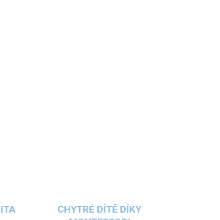
699 Kč
Detail
Měkký chránič na postel, zábranu či zábradlí u
postele, vyrobený z vysoce kvalitní
polyuretanové pěny, zajistí vašemu dítěti pohodlí
a bezpečí nejen v naší domečkové posteli či...
ITA
CHYTRÉ DÍTĚ DÍKY