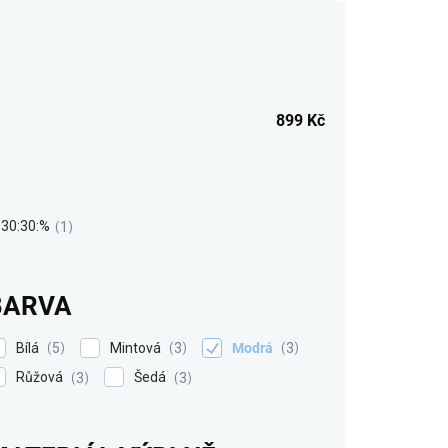
899
Kč
30:30:%
1
BARVA
Bílá
Mintová
Modrá
5
3
3
Růžová
Šedá
3
3