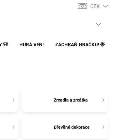
CZK
PRÁZDNÝ KOŠÍK
NÁKUPNÍ
KOŠÍK
Y 🎒
HURÁ VEN!
ZACHRAŇ HRAČKU! 🌟
🌳 NA ZA
Zrcadla a zrcátka
Dřevěné dekorace