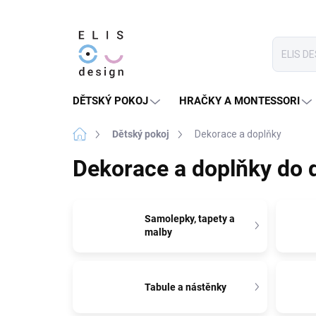
Přejít
na
obsah
DĚTSKÝ POKOJ
HRAČKY A MONTESSORI
Domů
Dětský pokoj
Dekorace a doplňky
Dekorace a doplňky do 
Samolepky, tapety a
malby
Tabule a nástěnky