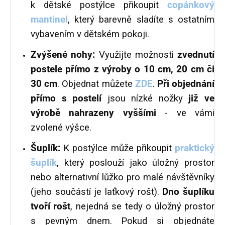
k dětské postýlce přikoupit
copánkový
mantinel
, který barevně sladíte s ostatním
vybavením v dětském pokoji.
Zvýšené nohy:
Využijte možnosti
zvednutí
postele přímo z výroby o 10 cm, 20 cm či
30 cm
. Objednat můžete
ZDE
.
Při objednání
přímo s postelí
jsou nízké nožky
již ve
výrobě nahrazeny vyššími
- ve vámi
zvolené výšce.
Šuplík:
K postýlce může přikoupit
praktický
šuplík
, který poslouží jako úložný prostor
nebo alternativní lůžko pro malé návštěvníky
(jeho součástí je laťkový rošt).
Dno šuplíku
tvoří rošt
, nejedná se tedy o úložný prostor
s pevným dnem. Pokud si objednáte