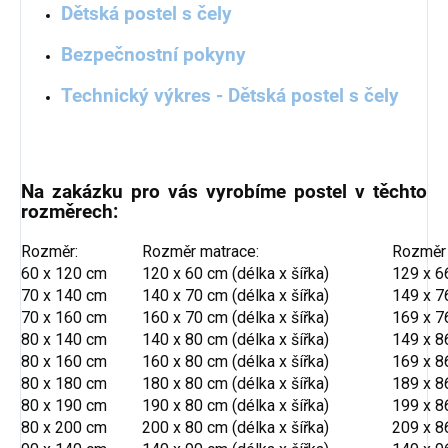
Dětská postel s čely
Bezpečnostní pokyny
Technický výkres - Dětská postel s čely
Na zakázku pro vás vyrobíme postel v těchto
rozměrech:
Rozměr:
Rozměr matrace:
Rozměr 
60 x 120 cm
120 x 60 cm (délka x šířka)
129 x 66
70 x 140 cm
140 x 70 cm (délka x šířka)
149 x 76
70 x 160 cm
160 x 70 cm (délka x šířka)
169 x 76
80 x 140 cm
140 x 80 cm (délka x šířka)
149 x 86
80 x 160 cm
160 x 80 cm (délka x šířka)
169 x 86
80 x 180 cm
180 x 80 cm (délka x šířka)
189 x 86
80 x 190 cm
190 x 80 cm (délka x šířka)
199 x 86
80 x 200 cm
200 x 80 cm (délka x šířka)
209 x 86