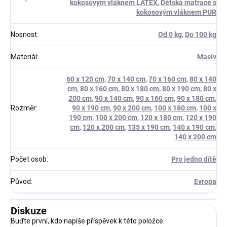
kokosovým vláknem LATEX
,
Dětská matrace s
kokosovým vláknem PUR
Nosnost
:
Od 0 kg
,
Do 100 kg
Materiál
:
Masiv
60 x 120 cm
,
70 x 140 cm
,
70 x 160 cm
,
80 x 140
cm
,
80 x 160 cm
,
80 x 180 cm
,
80 x 190 cm
,
80 x
200 cm
,
90 x 140 cm
,
90 x 160 cm
,
90 x 180 cm
,
Rozměr
:
90 x 190 cm
,
90 x 200 cm
,
100 x 180 cm
,
100 x
190 cm
,
100 x 200 cm
,
120 x 180 cm
,
120 x 190
cm
,
120 x 200 cm
,
135 x 190 cm
,
140 x 190 cm
,
140 x 200 cm
Počet osob
:
Pro jedno dítě
Původ
:
Evropa
Diskuze
Buďte první, kdo napíše příspěvek k této položce.