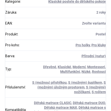
Kategorie
:
Klasické postele do dětského pokoje
Záruka
:
2 roky
EAN
:
Zvolte variantu
Produkt
:
Postel
Pro koho
:
Pro holky
,
Pro kluky
Barva
:
Přírodní (natur)
Dřevěné
,
Klasické
,
Moderní
,
Montessori
,
Typ
:
Multifunkční
,
Nízké
,
Rostoucí
S (možnou) přistýlkou
,
S (možným) šuplíkem
,
S
Příslušenství
:
(možným) úložným prostorem
,
S (možnými)
nožičkami
,
S roštem
Dětská matrace CLASIC
,
Dětská matrace DUO
,
Dětská matrace MAX
,
Dětská matrace s
Kompatibilita
: