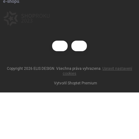
e-shopu
.
Copyright 2026
ELIS DESIGN
. Všechna práva vyhrazena.
Upravit nastavení
cookies
Vytvořil Shoptet Premium