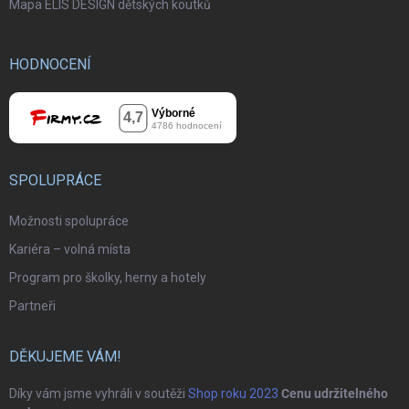
Mapa ELIS DESIGN dětských koutků
HODNOCENÍ
SPOLUPRÁCE
Možnosti spolupráce
Kariéra – volná místa
Program pro školky, herny a hotely
Partneři
DĚKUJEME VÁM!
Díky vám jsme vyhráli v soutěži
Shop roku 2023
Cenu udržitelného