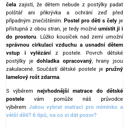
čela
zajistí, že dětem nebude z postýlky padat
polštář ani přikrývka a ochrání zeď před
případným znečištěním.
Postel pro děti s čely
je
přístupná z obou stran, je tedy možné
umístit ji i
do prostoru
. Lůžko kousíček nad zemí umožní
správnou cirkulaci vzduchu a usnadní dětem
vstup i vylézání
z postele. Povrch dětské
postýlky je
dohladka opracovaný
, hrany jsou
zakulacené. Součástí dětské postele je
pružný
lamelový rošt zdarma
.
S výběrem
nejvhodnější matrace do dětské
postele
vám pomůže náš průvodce
výběrem
Jakou vybrat matraci pro miminko a
větší děti? 6 tipů, na co si dát pozor?