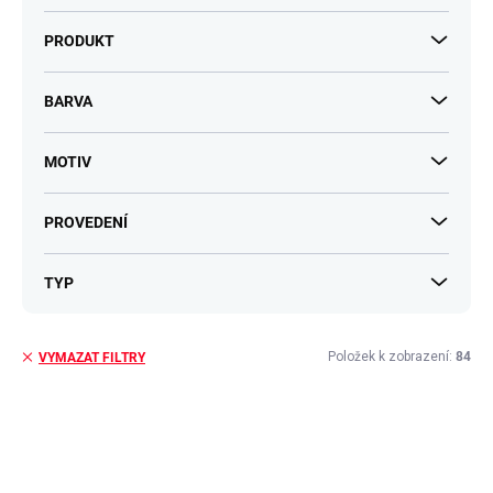
PRODUKT
BARVA
MOTIV
PROVEDENÍ
TYP
Položek k zobrazení:
84
VYMAZAT FILTRY
V
ý
p
i