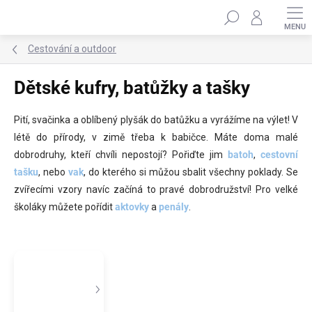
Přejít
Hledat
na
obsah
Cestování a outdoor
Dětské kufry, batůžky a tašky
Pití, svačinka a oblíbený plyšák do batůžku a vyrážíme na výlet! V
létě do přírody, v zimě třeba k babičce. Máte doma malé
dobrodruhy, kteří chvíli nepostojí? Pořiďte jim
batoh
,
cestovní
tašku
, nebo
vak
, do kterého si můžou sbalit všechny poklady. Se
zvířecími vzory navíc začíná to pravé dobrodružství! P
ro velké
školáky můžete pořídit
aktovky
a
penály
.