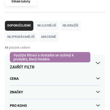
Dětské batohy
Ř
a
DOPORUČUJEME
NEJLEVNĚJŠÍ
NEJDRAŽŠÍ
z
e
NEJPRODÁVANĚJŠÍ
ABECEDNĚ
n
í
84
položek celkem
p
r
o
ZAVŘÍT FILTR
d
u
k
CENA
t
ů
ZNAČKY
PRO KOHO