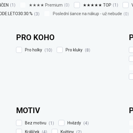
NČEN
★★★★ Premium
★★★★★ TOP
1
0
1
ODE:LETO30:30:%
Poslední šance na nákup - už nebude
3
0
PRO KOHO
Pro holky
Pro kluky
10
8
MOTIV
Bez motivu
Hvězdy
1
4
Králíček
Květiny
4
2