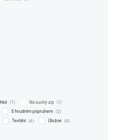
ehké
Na suchý zip
1
0
S hrudním popruhem
2
Textilní
Úložné
6
4