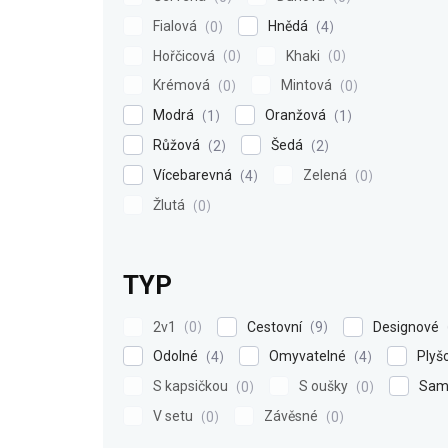
Fialová
Hnědá
0
4
Hořčicová
Khaki
0
0
Krémová
Mintová
0
0
Modrá
Oranžová
1
1
Růžová
Šedá
2
2
Vícebarevná
Zelená
4
0
Žlutá
0
TYP
2v1
Cestovní
Designové
0
9
Odolné
Omyvatelné
Plyš
4
4
S kapsičkou
S oušky
Sam
0
0
V setu
Závěsné
0
0