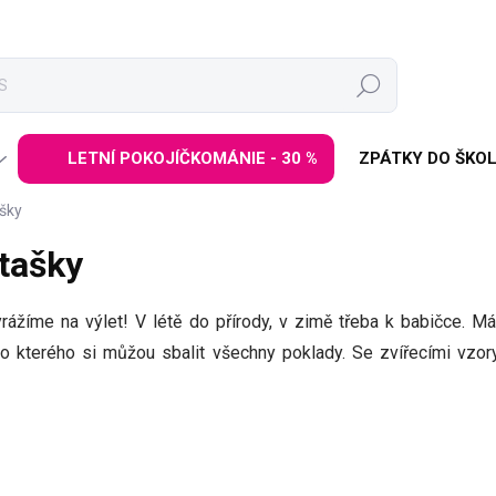
Hledat
LETNÍ POKOJÍČKOMÁNIE - 30 %
ZPÁTKY DO ŠKOL
ašky
 tašky
yrážíme na výlet! V létě do přírody, v zimě třeba k babičce. Má
do kterého si můžou sbalit všechny poklady. Se zvířecími vzor