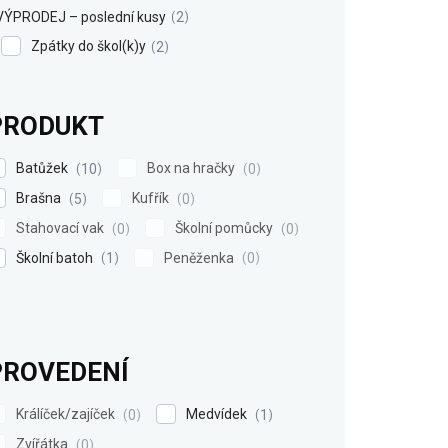
VÝPRODEJ – poslední kusy
2
Zpátky do škol(k)y
2
PRODUKT
Batůžek
Box na hračky
10
0
Brašna
Kufřík
5
0
Stahovací vak
Školní pomůcky
0
0
Školní batoh
Peněženka
1
0
PROVEDENÍ
Králíček/zajíček
Medvídek
0
1
Zvířátka
0