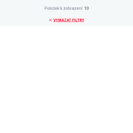
Položek k zobrazení:
10
VYMAZAT FILTRY
SLEVA 30 % S KÓDEM:
LETO30