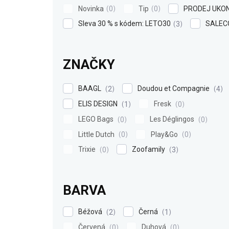
Novinka
Tip
PRODEJ UKO
0
0
Sleva 30 % s kódem: LETO30
SALEC
3
ZNAČKY
BAAGL
Doudou et Compagnie
2
4
ELIS DESIGN
Fresk
1
0
LEGO Bags
Les Déglingos
0
0
Little Dutch
Play&Go
0
0
Trixie
Zoofamily
0
3
BARVA
Béžová
Černá
2
1
Červená
Duhová
0
0