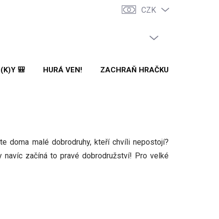
CZK
PRÁZDNÝ KOŠÍK
NÁKUPNÍ
KOŠÍK
(K)Y 🎒
HURÁ VEN!
ZACHRAŇ HRAČKU! 🌟
🌳 N
te doma malé dobrodruhy, kteří chvíli nepostojí?
y navíc začíná to pravé dobrodružství! P
ro velké