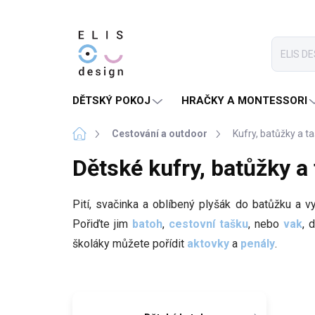
Přejít
na
obsah
DĚTSKÝ POKOJ
HRAČKY A MONTESSORI
Domů
Cestování a outdoor
Kufry, batůžky a t
Dětské kufry, batůžky a
Pití, svačinka a oblíbený plyšák do batůžku a v
Pořiďte jim
batoh
,
cestovní tašku
, nebo
vak
, 
školáky můžete pořídit
aktovky
a
penály
.