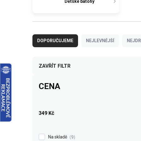
Dětské batohy
Ř
a
DOPORUČUJEME
NEJLEVNĚJŠÍ
NEJDR
z
e
n
í
ZAVŘÍT FILTR
p
r
CENA
o
d
u
k
349
Kč
t
ů
Na skladě
9