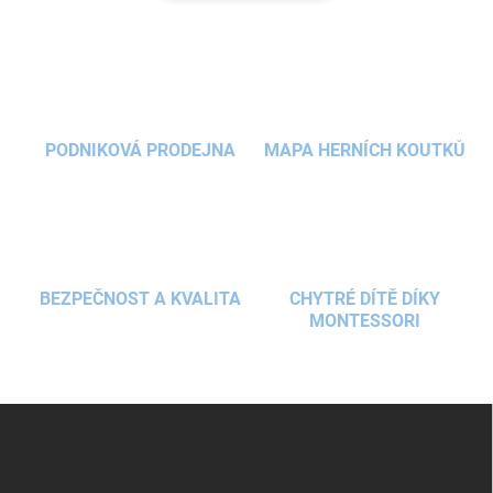
PODNIKOVÁ PRODEJNA
MAPA HERNÍCH KOUTKŮ
BEZPEČNOST A KVALITA
CHYTRÉ DÍTĚ DÍKY
MONTESSORI
Z
á
p
a