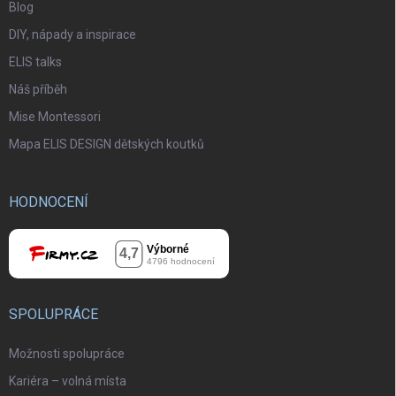
Blog
DIY, nápady a inspirace
ELIS talks
Náš příběh
Mise Montessori
Mapa ELIS DESIGN dětských koutků
HODNOCENÍ
SPOLUPRÁCE
Možnosti spolupráce
Kariéra – volná místa