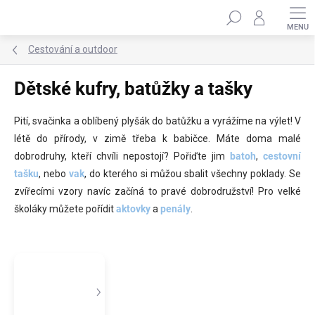
Přejít
Hledat
na
obsah
Cestování a outdoor
Dětské kufry, batůžky a tašky
Pití, svačinka a oblíbený plyšák do batůžku a vyrážíme na výlet! V
létě do přírody, v zimě třeba k babičce. Máte doma malé
dobrodruhy, kteří chvíli nepostojí? Pořiďte jim
batoh
,
cestovní
tašku
, nebo
vak
, do kterého si můžou sbalit všechny poklady. Se
zvířecími vzory navíc začíná to pravé dobrodružství! P
ro velké
školáky můžete pořídit
aktovky
a
penály
.