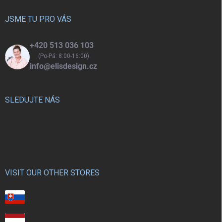
t
í
JSME TU PRO VÁS
+420 513 036 103
(Po-Pá: 8:00-16:00)
info@elisdesign.cz
SLEDUJTE NÁS
VISIT OUR OTHER STORES