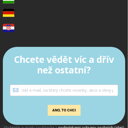
Chcete vědět víc a dřív
než ostatní?
ANO, TO CHCI
Vložením e-mailu souhlasíte s
podmínkami ochrany osobních údajů