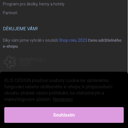
Program pro školky, herny a hotely
Partneři
DĚKUJEME VÁM!
Díky vám jsme vyhráli v soutěži
Shop roku 2023
Cenu udržitelného
e-shopu
.
ELIS DESIGN používá soubory cookie ke správnému
fungování vašeho oblíbeného e-shopu, k přizpůsobení
obsahu stránek vašim potřebám, ke statistickým a
marketingovým účelům.
Nastavení
Copyright 2026
ELIS DESIGN
. Všechna práva vyhrazena.
Upravit nastavení
cookies
Souhlasím
Vytvořil Shoptet Premium