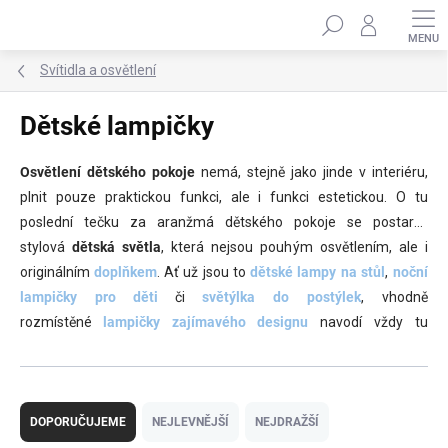
Přejít
Hledat
na
obsah
Svítidla a osvětlení
Dětské lampičky
Osvětlení dětského pokoje
nemá, stejně jako jinde v interiéru,
plnit pouze praktickou funkci, ale i funkci estetickou. O tu
poslední tečku za aranžmá dětského pokoje se postarají
stylová
dětská světla
, která nejsou pouhým osvětlením, ale i
originálním
doplňkem
. Ať už jsou to
dětské lampy na stůl
,
noční
lampičky pro děti
či
světýlka do postýlek
, vhodně
rozmístěné
lampičky zajímavého designu
navodí vždy tu
požadovanou atmosféru.
Ř
a
DOPORUČUJEME
NEJLEVNĚJŠÍ
NEJDRAŽŠÍ
z