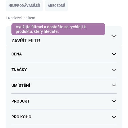
e
NEJPRODÁVANĚJŠÍ
ABECEDNĚ
n
í
14
položek celkem
p
r
o
ZAVŘÍT FILTR
d
u
k
CENA
t
ů
ZNAČKY
UMÍSTĚNÍ
PRODUKT
PRO KOHO