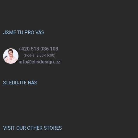
á
p
a
t
í
JSME TU PRO VÁS
+420 513 036 103
(Po-Pá: 8:00-16:00)
info@elisdesign.cz
SLEDUJTE NÁS
VISIT OUR OTHER STORES