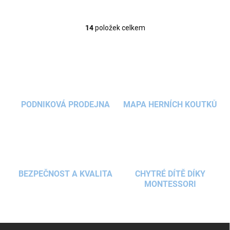
14
položek celkem
O
v
l
á
d
a
c
í
PODNIKOVÁ PRODEJNA
MAPA HERNÍCH KOUTKŮ
p
r
v
k
y
v
ý
BEZPEČNOST A KVALITA
CHYTRÉ DÍTĚ DÍKY
p
MONTESSORI
i
s
u
Z