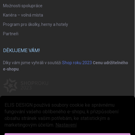
Možnosti spolupráce
Kariéra – volná místa
Program pro školky, herny a hotely
Partneři
DĚKUJEME VÁM!
Díky vám jsme vyhráli v soutěži
Shop roku 2023
Cenu udržitelného
e-shopu
.
ELIS DESIGN používá soubory cookie ke správnému
fungování vašeho oblíbeného e-shopu, k přizpůsobení
obsahu stránek vašim potřebám, ke statistickým a
marketingovým účelům.
Nastavení
Copyright 2026
ELIS DESIGN
. Všechna práva vyhrazena.
Upravit nastavení