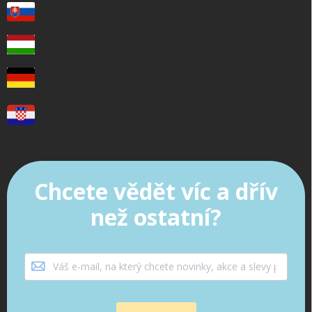
Chcete vědět víc a dřív
než ostatní?