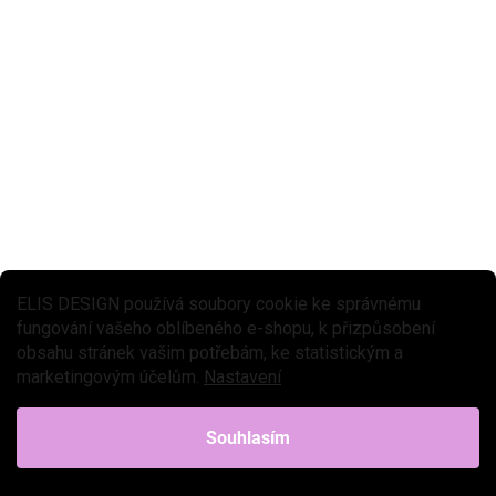
Silikonová lampička v designu roztomilého medvídka s praktickým
dálkovým ovládáním bude dětem úžasným společníkem nejen při
usínání. Dotyková lampička perfektně osvítí...
ELIS DESIGN používá soubory cookie ke správnému
fungování vašeho oblíbeného e-shopu, k přizpůsobení
obsahu stránek vašim potřebám, ke statistickým a
marketingovým účelům.
Nastavení
Souhlasím