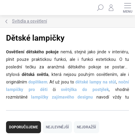
Přejít
Hledat
na
obsah
Svítidla a osvětlení
Dětské lampičky
Osvětlení dětského pokoje
nemá, stejně jako jinde v interiéru,
plnit pouze praktickou funkci, ale i funkci estetickou. O tu
poslední tečku za aranžmá dětského pokoje se postarají
stylová
dětská světla
, která nejsou pouhým osvětlením, ale i
originálním
doplňkem
. Ať už jsou to
dětské lampy na stůl
,
noční
lampičky pro děti
či
světýlka do postýlek
, vhodně
rozmístěné
lampičky zajímavého designu
navodí vždy tu
požadovanou atmosféru.
Ř
a
DOPORUČUJEME
NEJLEVNĚJŠÍ
NEJDRAŽŠÍ
z