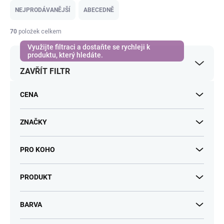
e
NEJPRODÁVANĚJŠÍ
ABECEDNĚ
n
í
70
položek celkem
p
r
o
ZAVŘÍT FILTR
d
u
k
CENA
t
ů
ZNAČKY
PRO KOHO
PRODUKT
BARVA