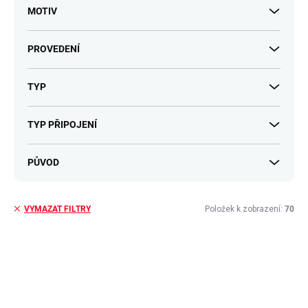
MOTIV
PROVEDENÍ
TYP
TYP PŘIPOJENÍ
PŮVOD
Položek k zobrazení:
70
VYMAZAT FILTRY
V
ý
p
i
s