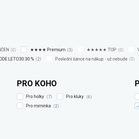
NČEN
★★★★ Premium
★★★★★ TOP
0
3
0
ODE:LETO30:30:%
Poslední šance na nákup - už nebude
2
0
PRO KOHO
Pro holky
Pro kluky
7
6
Pro miminka
2