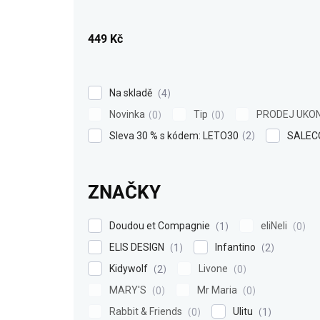
u
k
449
Kč
t
ů
Na skladě
4
Novinka
Tip
PRODEJ UKO
0
0
Sleva 30 % s kódem: LETO30
SALEC
2
ZNAČKY
Doudou et Compagnie
eliNeli
1
0
ELIS DESIGN
Infantino
1
2
Kidywolf
Livone
2
0
MARY'S
Mr Maria
0
0
Rabbit & Friends
Ulitu
0
1