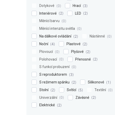
Dotykové
Hrací
0
3
Interiérové
LED
2
2
Měnící barvu
0
Měnící intenzitu světla
0
Na dálkové ovládání
Nástěnné
2
0
Noční
Plastové
4
2
Plovoucí
Plyšové
0
2
Polohovací
Přenosné
0
2
S funkcí probuzení
0
S reproduktorem
3
S režimem spánku
Silikonové
2
1
Stolní
Svítící
Textilní
2
5
0
Univerzální
Závěsné
0
2
Elektrické
2