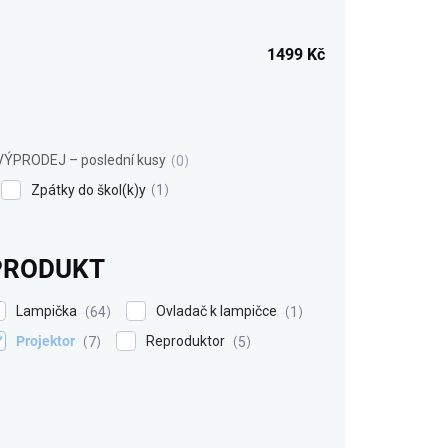
1499
Kč
VÝPRODEJ – poslední kusy
0
Zpátky do škol(k)y
1
PRODUKT
Lampička
Ovladač k lampičce
64
1
Projektor
Reproduktor
7
5