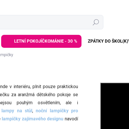
Hledat
LETNÍ POKOJÍČKOMÁNIE - 30 %
ZPÁTKY DO ŠKOL(K)
ampičky
nde v interiéru, plnit pouze praktickou
í tečku za aranžmá dětského pokoje se
nejsou pouhým osvětlením, ale i
 lampy na stůl
,
noční lampičky pro
é
lampičky zajímavého designu
navodí