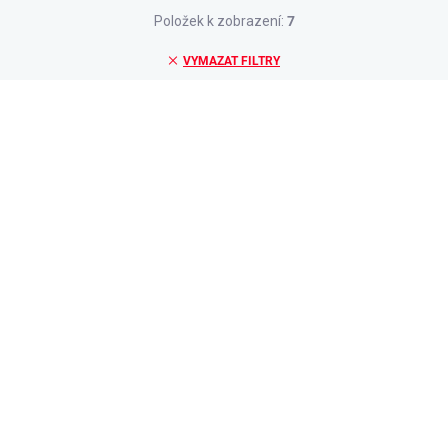
Položek k zobrazení:
7
VYMAZAT FILTRY
ZPÁTKY DO ŠKOL(K)Y