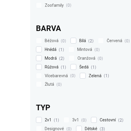
Zoofamily
0
BARVA
Béžová
Bílá
Červená
0
2
0
Hnědá
Mintová
1
0
Modrá
Oranžová
2
0
Růžová
Šedá
1
1
Vícebarevná
Zelená
0
1
Žlutá
0
TYP
2v1
3v1
Cestovní
1
0
2
Designové
Dětské
0
3