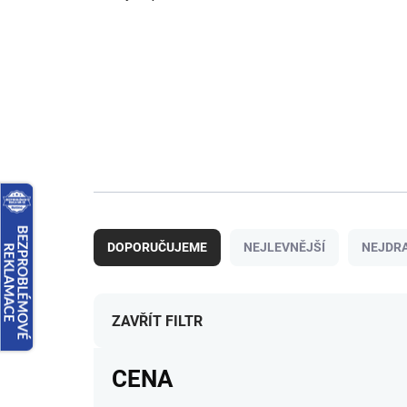
Ř
a
DOPORUČUJEME
NEJLEVNĚJŠÍ
NEJDRA
z
e
n
í
ZAVŘÍT FILTR
p
r
CENA
o
d