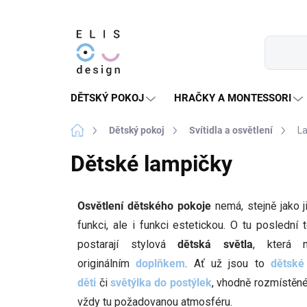
Přejít
na
obsah
DĚTSKÝ POKOJ
HRAČKY A MONTESSORI
Domů
Dětský pokoj
Svítidla a osvětlení
L
Dětské lampičky
Osvětlení dětského pokoje
nemá, stejně jako ji
funkci, ale i funkci estetickou. O tu posledn
postarají stylová
dětská světla
, která 
originálním
doplňkem
. Ať už jsou to
dětské
děti
či
světýlka do postýlek
, vhodně rozmístěn
vždy tu požadovanou atmosféru.