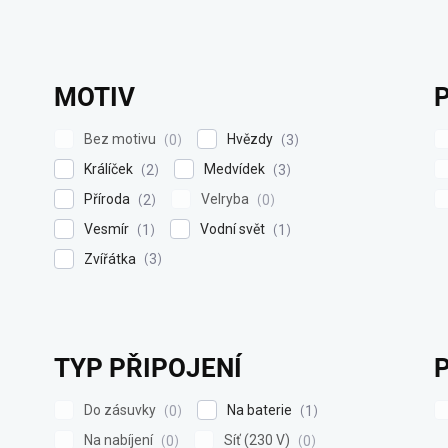
MOTIV
Bez motivu
Hvězdy
0
3
Králíček
Medvídek
2
3
Příroda
Velryba
2
0
Vesmír
Vodní svět
1
1
Zvířátka
3
TYP PŘIPOJENÍ
Do zásuvky
Na baterie
0
1
Na nabíjení
Síť (230 V)
0
0