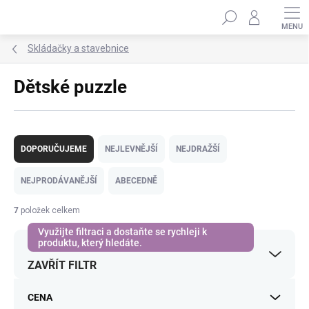
Přejít
Hledat
na
obsah
Skládačky a stavebnice
Dětské puzzle
Ř
a
DOPORUČUJEME
NEJLEVNĚJŠÍ
NEJDRAŽŠÍ
z
e
NEJPRODÁVANĚJŠÍ
ABECEDNĚ
n
í
7
položek celkem
p
r
o
ZAVŘÍT FILTR
d
u
k
CENA