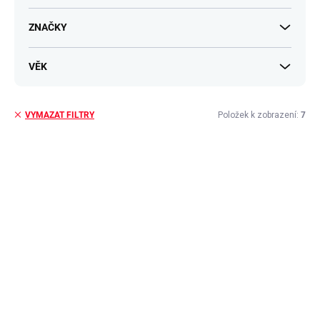
t
ů
ZNAČKY
VĚK
Položek k zobrazení:
7
VYMAZAT FILTRY
V
ý
p
i
s
p
r
o
d
u
k
t