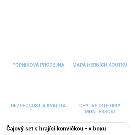
ilustracemi, ale i hudbou k labutímu jezeru.
DETAILNÍ INFORMACE
Součástí čajové sady je
hrající konvička
, tác,
šálky a podšálky, dezertní talíře i lžičky. Při
ZEPTAT SE
HLÍDAT
každém nalévání čaje spustí konvička
melodii z
Labutího jezera
.
PODNIKOVÁ PRODEJNA
MAPA HERNÍCH KOUTKŮ
BEZPEČNOST A KVALITA
CHYTRÉ DÍTĚ DÍKY
MONTESSORI
Č
ajový set s hrající konvičkou - v boxu