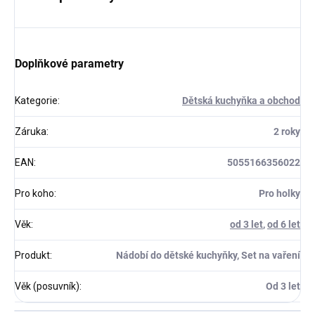
Doplňkové parametry
Kategorie
:
Dětská kuchyňka a obchod
Záruka
:
2 roky
EAN
:
5055166356022
Pro koho
:
Pro holky
Věk
:
od 3 let
,
od 6 let
Produkt
:
Nádobí do dětské kuchyňky, Set na vaření
Věk (posuvník)
:
Od 3 let