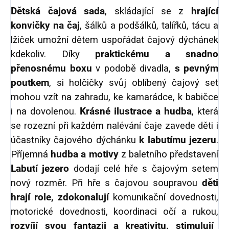
Dětská čajová sada
, skládající se z
hrající
konvičky na čaj
, šálků a podšálků, talířků, tácu a
lžiček umožní dětem uspořádat čajový dýchánek
kdekoliv. Díky
praktickému a snadno
přenosnému boxu
v podobě divadla,
s pevným
poutkem
, si holčičky svůj oblíbený čajový set
mohou vzít na zahradu, ke kamarádce, k babičce
i na dovolenou.
Krásné ilustrace a hudba
, která
se rozezní při každém nalévání čaje zavede děti i
účastníky čajového dýchánku
k labutímu jezeru
.
Příjemná
hudba a motivy
z baletního představení
Labutí jezero
dodají celé hře s čajovým setem
nový rozměr. Při hře s čajovou soupravou
děti
hrají role, zdokonalují
komunikační dovednosti,
motorické dovednosti, koordinaci očí a rukou,
rozvíjí svou fantazii a kreativitu, stimulují