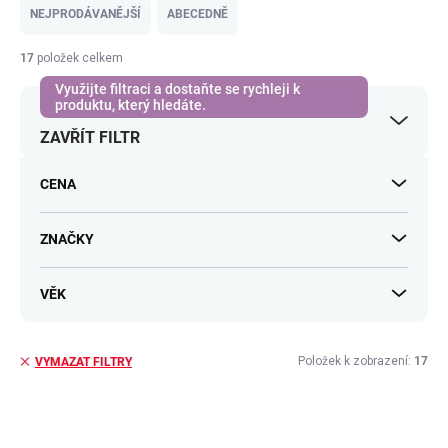
e
NEJPRODÁVANĚJŠÍ
ABECEDNĚ
n
í
17
položek celkem
p
r
o
ZAVŘÍT FILTR
d
u
k
CENA
t
ů
ZNAČKY
VĚK
Položek k zobrazení:
17
VYMAZAT FILTRY
V
ý
p