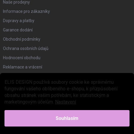
Naše prodejny
Informace pro zákazníky
Dopravy a platby
Garance dodání
Obchodní podmínky
Ochrana osobních údajů
Hodnocení obchodu
Reklamace a vrácení
ELIS DESIGN používá soubory cookie ke správnému
SVĚT ELIS DESIGN
fungování vašeho oblíbeného e-shopu, k přizpůsobení
obsahu stránek vašim potřebám, ke statistickým a
Blog
marketingovým účelům.
Nastavení
DIY, nápady a inspirace
ELIS talks
Souhlasím
Náš příběh