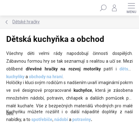
Přejít
Hledat
na
obsah
Dětské hračky
Dětská kuchyňka a obchod
Všechny děti velmi rády napodobují činnosti dospělých.
Zábavnou formou hry se tak seznamují s realitou a učí se. Mezi
oblíbené
dřevěné hračky na rozvoj motoriky
patří i
dětské
kuchyňky
a
obchody na hraní
.
Holčičky i kluci svým rodičům s nadšením uvaří imaginární pokrm
ve své designově propracované
kuchyňce
, která je zásobena
množstvím nádobí, potravin, chňapek a dalších pomůcek pro
malé kuchaře. Vše z bezpečných materiálů vhodných pro malé
Kuchyňku můžete rozšířit i o další nápadité doplňky z naší
děti.
nabídky, a to
spotřebiče
,
nádobí
a
potraviny
.