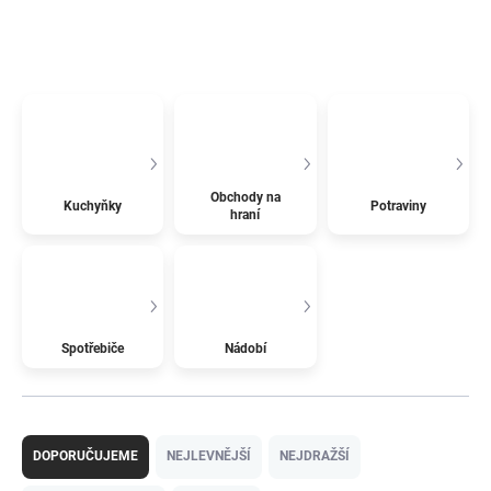
Obchody na
Kuchyňky
Potraviny
hraní
Spotřebiče
Nádobí
Ř
a
DOPORUČUJEME
NEJLEVNĚJŠÍ
NEJDRAŽŠÍ
z