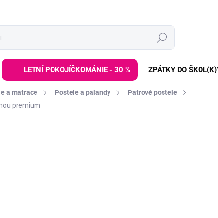
Hledat
LETNÍ POKOJÍČKOMÁNIE - 30 %
ZPÁTKY DO ŠKOL(K)
le a matrace
Postele a palandy
Patrové postele
ranou premium
ZNAČKA:
ELIS DESIGN
od
8 639 Kč
Měrná
ZVOLTE VARIANTU
cena:
ROZMĚR LŮŽKA