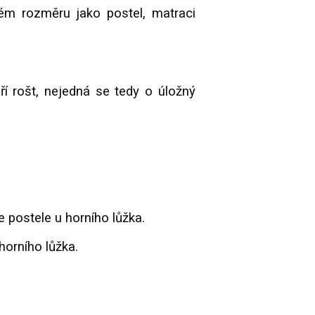
ném rozměru jako postel, matraci
í rošt, nejedná se tedy o úložný
e postele u horního lůžka.
horního lůžka.