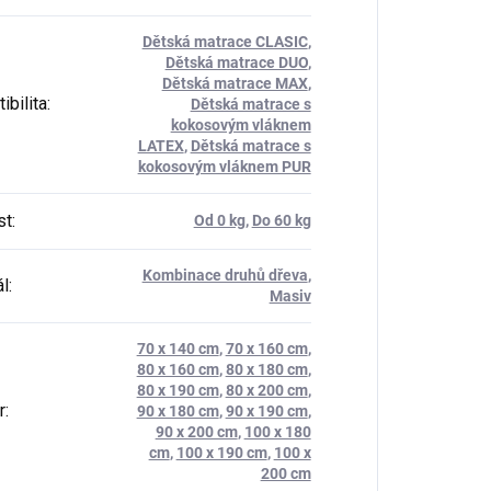
Dětská matrace CLASIC
,
Dětská matrace DUO
,
Dětská matrace MAX
,
ibilita
:
Dětská matrace s
kokosovým vláknem
LATEX
,
Dětská matrace s
kokosovým vláknem PUR
st
:
Od 0 kg
,
Do 60 kg
Kombinace druhů dřeva
,
ál
:
Masiv
70 x 140 cm
,
70 x 160 cm
,
80 x 160 cm
,
80 x 180 cm
,
80 x 190 cm
,
80 x 200 cm
,
r
:
90 x 180 cm
,
90 x 190 cm
,
90 x 200 cm
,
100 x 180
cm
,
100 x 190 cm
,
100 x
200 cm