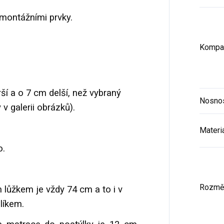
montážními prvky.
Kompat
ší a o 7 cm delší, než vybraný
Nosno
v galerii obrázků).
Materi
o.
Rozmě
 lůžkem je vždy 74 cm a to i v
plíkem.