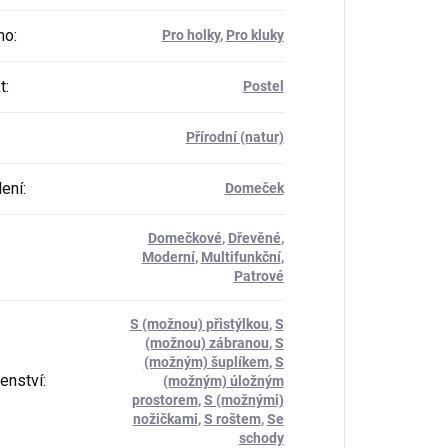
ho
:
Pro holky
,
Pro kluky
t
:
Postel
Přírodní (natur)
ení
:
Domeček
Domečkové
,
Dřevěné
,
Moderní
,
Multifunkční
,
Patrové
S (možnou) přistýlkou
,
S
(možnou) zábranou
,
S
(možným) šuplíkem
,
S
šenství
:
(možným) úložným
prostorem
,
S (možnými)
nožičkami
,
S roštem
,
Se
schody