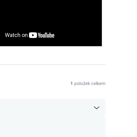
1
položek celkem