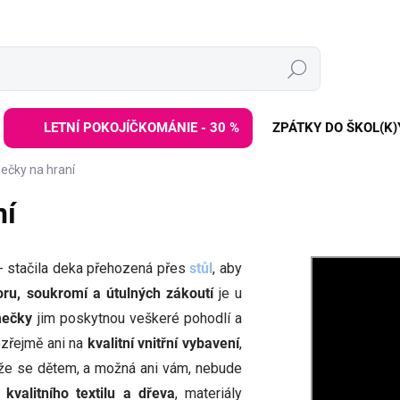
Hledat
LETNÍ POKOJÍČKOMÁNIE - 30 %
ZPÁTKY DO ŠKOL(K)
čky na hraní
ní
 stačila deka přehozená přes
stůl
, aby
oru, soukromí a útulných zákoutí
je u
mečky
jim poskytnou veškeré pohodlí a
zřejmě ani na
kvalitní vnitřní vybavení
,
 že se dětem, a možná ani vám, nebude
z
kvalitního textilu a dřeva
, materiály