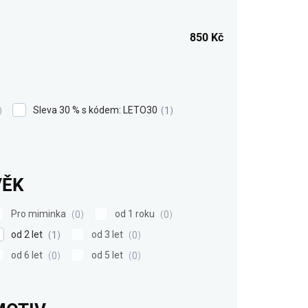
850
Kč
Sleva 30 % s kódem: LETO30
1
VĚK
Pro miminka
od 1 roku
0
0
od 2 let
od 3 let
1
0
od 6 let
od 5 let
0
0