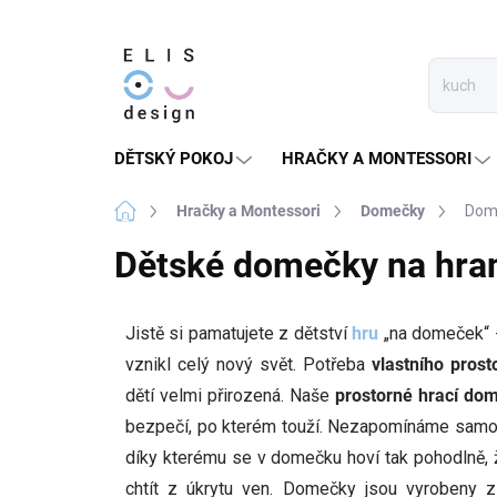
Přejít
na
obsah
DĚTSKÝ POKOJ
HRAČKY A MONTESSORI
Domů
Hračky a Montessori
Domečky
Dome
Dětské domečky na hra
Jistě si pamatujete z dětství
hru
„na domeček“ -
vznikl celý nový svět. Potřeba
vlastního prost
dětí velmi přirozená. Naše
prostorné hrací do
bezpečí, po kterém touží. Nezapomínáme samo
díky kterému se v domečku hoví tak pohodlně,
chtít z úkrytu ven. Domečky jsou vyrobeny 