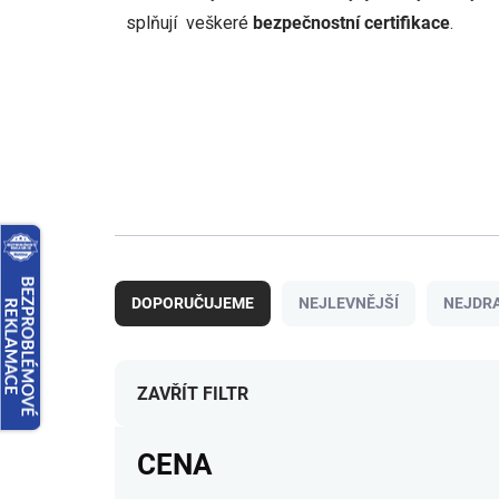
splňují veškeré
bezpečnostní certifikace
.
Ř
a
DOPORUČUJEME
NEJLEVNĚJŠÍ
NEJDRA
z
e
n
í
ZAVŘÍT FILTR
p
r
CENA
o
d