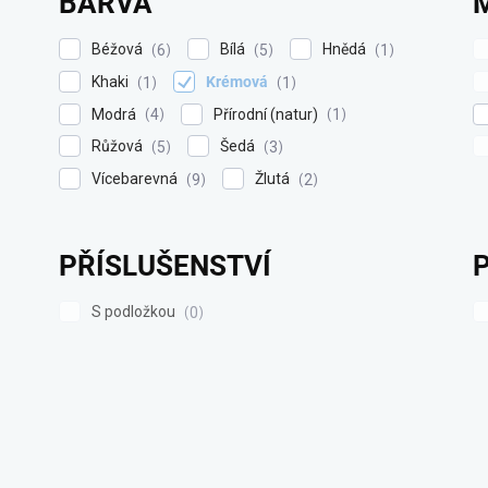
BARVA
Béžová
Bílá
Hnědá
6
5
1
Khaki
Krémová
1
1
Modrá
Přírodní (natur)
4
1
Růžová
Šedá
5
3
Vícebarevná
Žlutá
9
2
PŘÍSLUŠENSTVÍ
S podložkou
0