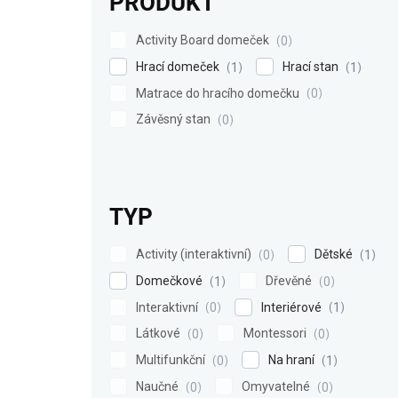
PRODUKT
Activity Board domeček
0
Hrací domeček
Hrací stan
1
1
Matrace do hracího domečku
0
Závěsný stan
0
TYP
Activity (interaktivní)
Dětské
0
1
Domečkové
Dřevěné
1
0
Interaktivní
Interiérové
0
1
Látkové
Montessori
0
0
Multifunkční
Na hraní
0
1
Naučné
Omyvatelné
0
0