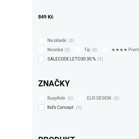
u
k
849
Kč
t
ů
Na skladě
0
Novinka
Tip
★★★★ Prem
0
0
SALECODE:LETO30:30:%
1
ZNAČKY
BusyKids
ELIS DESIGN
0
0
Kid's Concept
1