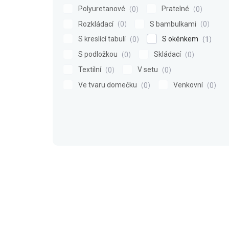
Polyuretanové
Pratelné
0
0
Rozkládací
S bambulkami
0
0
S kreslící tabulí
S okénkem
0
1
S podložkou
Skládací
0
0
Textilní
V setu
0
0
Ve tvaru domečku
Venkovní
0
0
V
ý
p
i
s
p
r