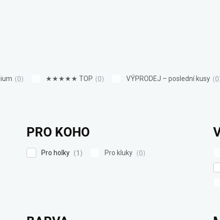
ium
★★★★★ TOP
VÝPRODEJ – poslední kusy
0
0
0
PRO KOHO
Pro holky
Pro kluky
1
0