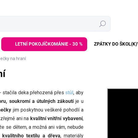
Hledat
LETNÍ POKOJÍČKOMÁNIE - 30 %
ZPÁTKY DO ŠKOL(K)
čky na hraní
ní
 stačila deka přehozená přes
stůl
, aby
oru, soukromí a útulných zákoutí
je u
mečky
jim poskytnou veškeré pohodlí a
zřejmě ani na
kvalitní vnitřní vybavení
,
 že se dětem, a možná ani vám, nebude
z
kvalitního textilu a dřeva
, materiály