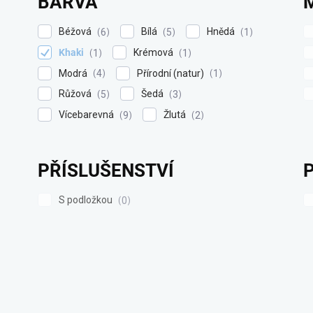
BARVA
Béžová
Bílá
Hnědá
6
5
1
Khaki
Krémová
1
1
Modrá
Přírodní (natur)
4
1
Růžová
Šedá
5
3
Vícebarevná
Žlutá
9
2
PŘÍSLUŠENSTVÍ
S podložkou
0