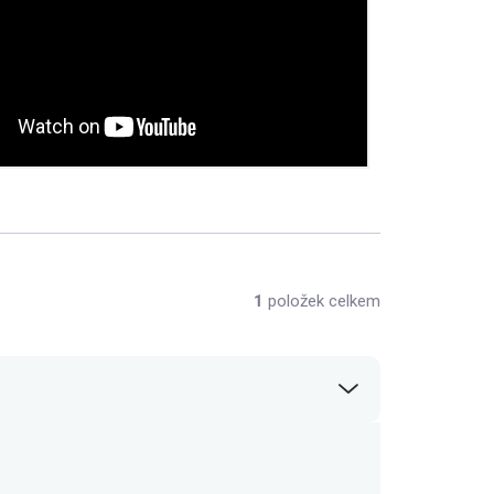
1
položek celkem