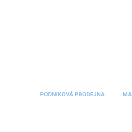
místem pro hraní,...
PODNIKOVÁ PRODEJNA
MA