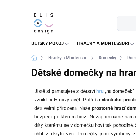
Přejít
na
obsah
DĚTSKÝ POKOJ
HRAČKY A MONTESSORI
Domů
Hračky a Montessori
Domečky
Dome
Dětské domečky na hra
Jistě si pamatujete z dětství
hru
„na domeček“ -
vznikl celý nový svět. Potřeba
vlastního prost
dětí velmi přirozená. Naše
prostorné hrací do
bezpečí, po kterém touží. Nezapomínáme samo
díky kterému se v domečku hoví tak pohodlně,
chtít z úkrytu ven. Domečky jsou vyrobeny 