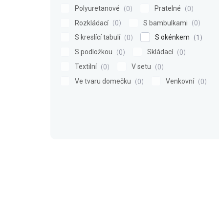
Polyuretanové
Pratelné
0
0
Rozkládací
S bambulkami
0
0
S kreslící tabulí
S okénkem
0
1
S podložkou
Skládací
0
0
Textilní
V setu
0
0
Ve tvaru domečku
Venkovní
0
0
V
ý
p
i
s
p
r