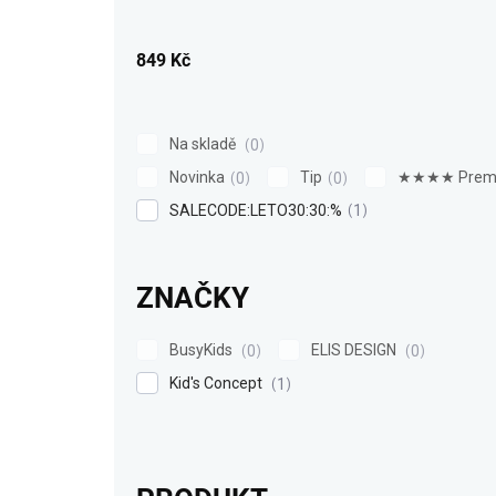
u
k
849
Kč
t
ů
Na skladě
0
Novinka
Tip
★★★★ Prem
0
0
SALECODE:LETO30:30:%
1
ZNAČKY
BusyKids
ELIS DESIGN
0
0
Kid's Concept
1