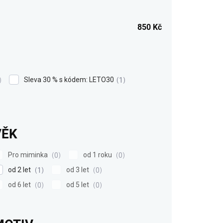
850
Kč
Sleva 30 % s kódem: LETO30
1
VĚK
Pro miminka
od 1 roku
0
0
od 2 let
od 3 let
1
0
od 6 let
od 5 let
0
0