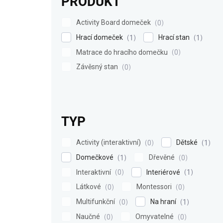
PRODUKT
Activity Board domeček
0
Hrací domeček
Hrací stan
1
1
Matrace do hracího domečku
0
Závěsný stan
0
TYP
Activity (interaktivní)
Dětské
0
1
Domečkové
Dřevěné
1
0
Interaktivní
Interiérové
0
1
Látkové
Montessori
0
0
Multifunkční
Na hraní
0
1
Naučné
Omyvatelné
0
0