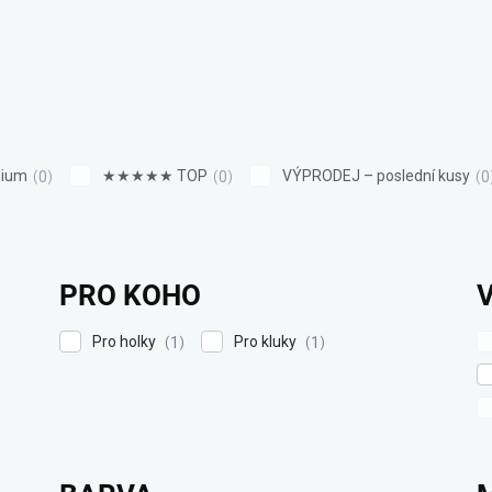
ium
★★★★★ TOP
VÝPRODEJ – poslední kusy
0
0
0
PRO KOHO
Pro holky
Pro kluky
1
1