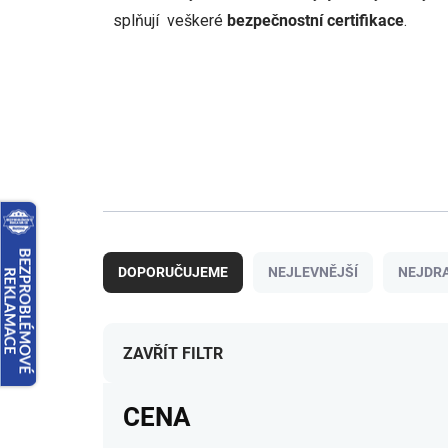
splňují veškeré
bezpečnostní certifikace
.
Ř
a
DOPORUČUJEME
NEJLEVNĚJŠÍ
NEJDRA
z
e
n
í
ZAVŘÍT FILTR
p
r
CENA
o
d