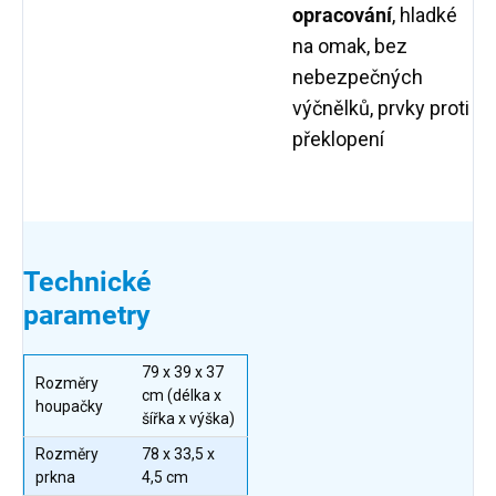
opracování
, hladké
na omak, bez
nebezpečných
výčnělků, prvky proti
překlopení
Technické
parametry
79 x 39 x 37
Rozměry
cm (délka x
houpačky
šířka x výška)
Rozměry
78 x 33,5 x
prkna
4,5 cm