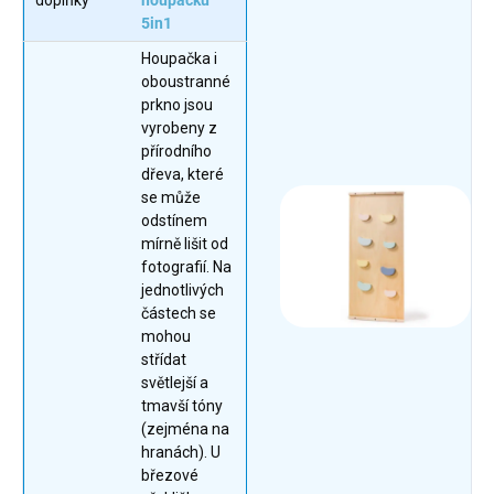
doplňky
houpačku
5in1
Houpačka i
oboustranné
prkno jsou
vyrobeny z
přírodního
dřeva, které
se může
odstínem
mírně lišit od
fotografií. Na
jednotlivých
částech se
mohou
střídat
světlejší a
tmavší tóny
(zejména na
hranách). U
březové