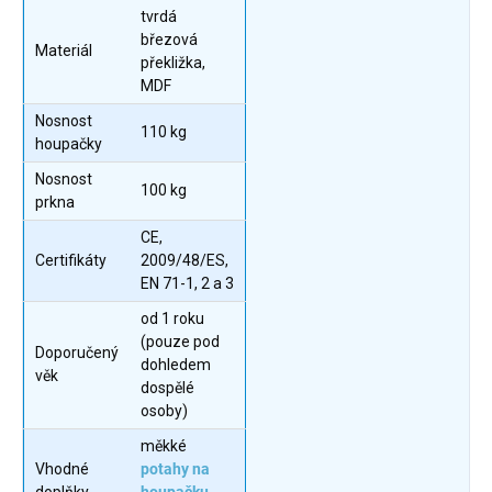
tvrdá
březová
Materiál
překližka,
MDF
Nosnost
110 kg
houpačky
Nosnost
100 kg
prkna
CE,
Certifikáty
2009/48/ES,
EN 71-1, 2 a 3
od 1 roku
(pouze pod
Doporučený
dohledem
věk
dospělé
osoby)
měkké
Vhodné
potahy na