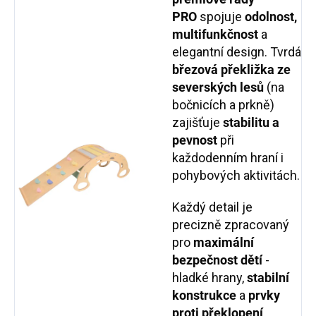
PRO
spojuje
odolnost,
multifunkčnost
a
elegantní design. Tvrdá
březová překližka ze
severských lesů
(na
bočnicích a prkně)
zajišťuje
stabilitu a
pevnost
při
každodenním hraní i
pohybových aktivitách.
Každý detail je
precizně zpracovaný
pro
maximální
bezpečnost dětí
-
hladké hrany,
stabilní
konstrukce
a
prvky
proti překlopení
.