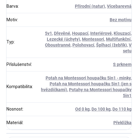
Barva
:
Přírodní (natur)
,
Vícebarevná
Motiv
:
Bez motivu
5v1
,
Dřevěné
,
Houpací
,
Interiérové
,
Klouzací
,
Lezecké (úchyty)
,
Montessori
,
Multifunkční
,
Typ
:
Oboustranné
,
Polohovací
,
Šplhací (žebřík)
,
V
setu
Příslušenství
:
S prknem
Potah na Montessori houpačku 5in1 - minky
,
Potah na Montessori houpačku 5in1 (jen s
Kompatibilita
:
hvězdičkami)
,
Potahy na Montessori houpačky
5in1
Nosnost
:
Od 0 kg
,
Do 100 kg
,
Do 110 kg
Materiál
:
Překližka