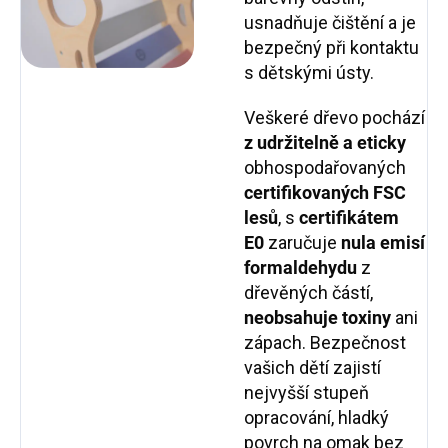
usnadňuje čištění a je
bezpečný při kontaktu
s dětskými ústy.
Veškeré dřevo pochází
z udržitelně a eticky
obhospodařovaných
certifikovaných FSC
lesů
, s
certifikátem
E0
zaručuje
nula emisí
formaldehydu
z
dřevěných částí,
neobsahuje toxiny
ani
zápach. Bezpečnost
vašich dětí zajistí
nejvyšší stupeň
opracování, hladký
povrch na omak bez