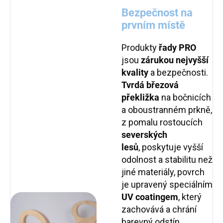
Bezpečnost na
prvním místě
Produkty
řady PRO
jsou
zárukou nejvyšší
kvality
a bezpečnosti.
T
vrdá březová
překližka
na bočnicích
a oboustranném prkně,
z pomalu rostoucích
severských
lesů
,
poskytuje vyšší
odolnost a stabilitu než
jiné materiály, povrch
je upravený speciálním
UV coatingem
, který
zachovává a chrání
barevný odstín,