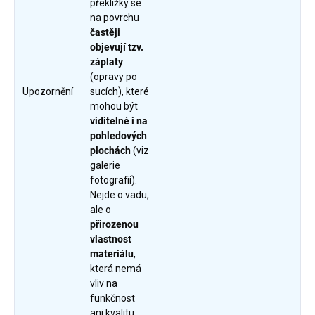
překližky se
na povrchu
častěji
objevují tzv.
záplaty
(opravy po
Upozornění
sucích), které
mohou být
viditelné i na
pohledových
plochách
(viz
galerie
fotografií).
Nejde o vadu,
ale o
přirozenou
vlastnost
materiálu
,
která nemá
vliv na
funkčnost
ani kvalitu