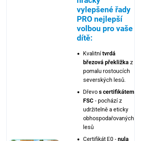
hračky
vylepšené řady
PRO nejlepší
volbou pro vaše
dítě:
Kvalitní
tvrdá
březová překližka
z
pomalu rostoucích
severských lesů.
Dřevo
s certifikátem
FSC
- pochází z
udržitelně a eticky
obhospodařovaných
lesů
Certifikát E0 -
nula