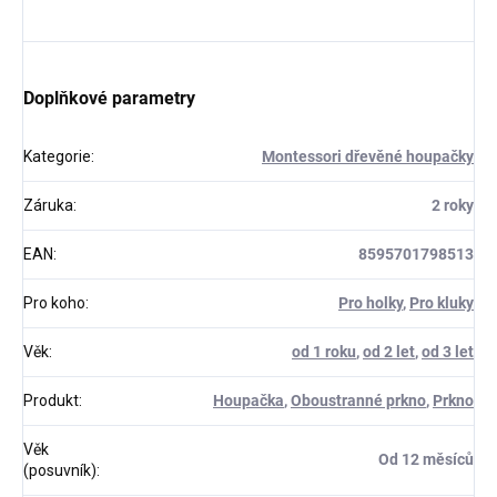
Doplňkové parametry
Kategorie
:
Montessori dřevěné houpačky
Záruka
:
2 roky
EAN
:
8595701798513
Pro koho
:
Pro holky
,
Pro kluky
Věk
:
od 1 roku
,
od 2 let
,
od 3 let
Produkt
:
Houpačka
,
Oboustranné prkno
,
Prkno
Věk
Od 12 měsíců
(posuvník)
: