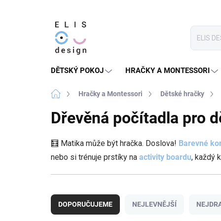
Přejít
na
obsah
DĚTSKÝ POKOJ
HRAČKY A MONTESSORI
Domů
Hračky a Montessori
Dětské hračky
Dřevěná počítadla pro d
🧮 Matika může být hračka. Doslova!
Barevné ko
nebo si trénuje prstíky na
activity boardu
, každý 
Ř
a
DOPORUČUJEME
NEJLEVNĚJŠÍ
NEJDRA
z