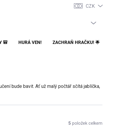
CZK
PRÁZDNÝ KOŠÍK
NÁKUPNÍ
KOŠÍK
Y 🎒
HURÁ VEN!
ZACHRAŇ HRAČKU! 🌟
🌳 NA ZA
učení bude bavit. Ať už malý počtář sčítá jablíčka,
5
položek celkem