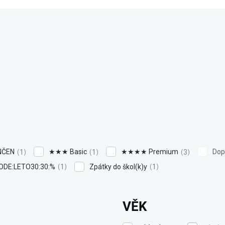
NČEN
★★★ Basic
★★★★ Premium
Dop
1
1
3
ODE:LETO30:30:%
Zpátky do škol(k)y
1
1
VĚK