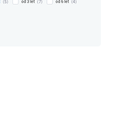
t
od 3 let
od 6 let
5
7
4