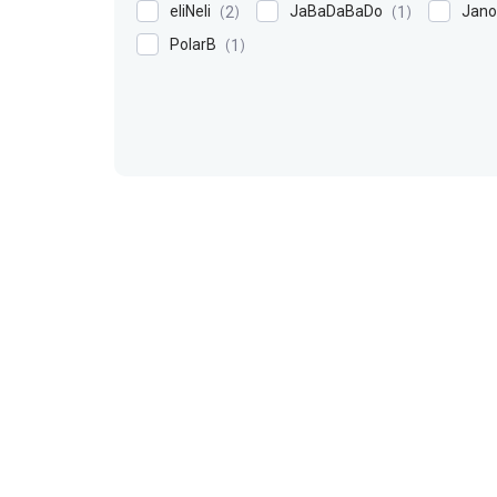
eliNeli
JaBaDaBaDo
Jan
2
1
PolarB
1
V
ý
p
i
s
p
r
o
d
u
k
t