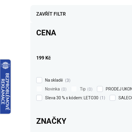
e
n
í
ZAVŘÍT FILTR
p
r
CENA
o
d
u
k
199
Kč
t
ů
Na skladě
3
Novinka
Tip
PRODEJ UKO
0
0
Sleva 30 % s kódem: LETO30
SALEC
1
ZNAČKY