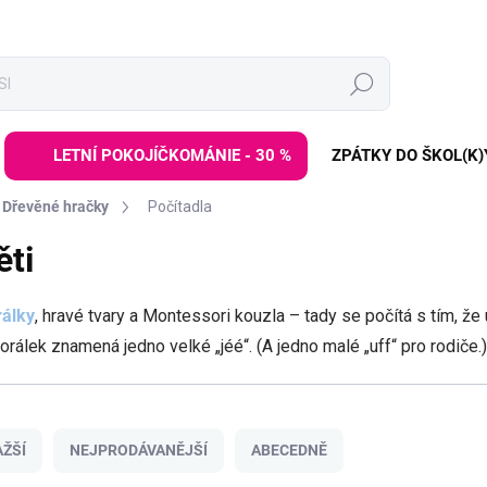
Hledat
LETNÍ POKOJÍČKOMÁNIE - 30 %
ZPÁTKY DO ŠKOL(K)
Dřevěné hračky
Počítadla
ěti
rálky
, hravé tvary a Montessori kouzla – tady se počítá s tím, že 
korálek znamená jedno velké „jéé“. (A jedno malé „uff“ pro rodiče.)
ŽŠÍ
NEJPRODÁVANĚJŠÍ
ABECEDNĚ