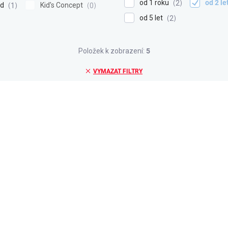
od 1 roku
od 2 le
2
od
Kid's Concept
1
0
od 5 let
2
Položek k zobrazení:
5
VYMAZAT FILTRY