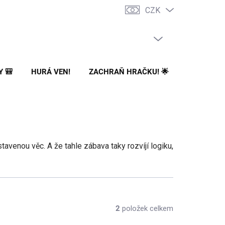
CZK
PRÁZDNÝ KOŠÍK
NÁKUPNÍ
KOŠÍK
Y 🎒
HURÁ VEN!
ZACHRAŇ HRAČKU! 🌟
🌳 NA ZA
tavenou věc. A že tahle zábava taky rozvíjí logiku,
2
položek celkem