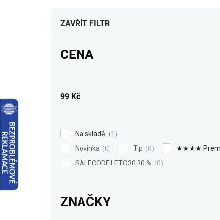
e
n
í
ZAVŘÍT FILTR
p
r
CENA
o
d
u
k
99
Kč
t
ů
Na skladě
1
Novinka
Tip
★★★★ Prem
0
0
SALECODE:LETO30:30:%
0
ZNAČKY