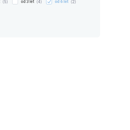
t
od 3 let
od 6 let
5
4
2