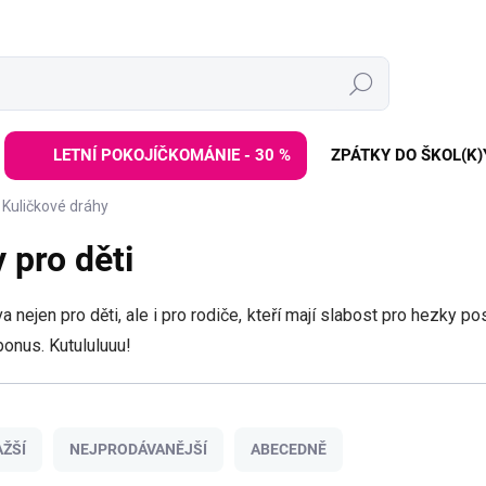
Hledat
LETNÍ POKOJÍČKOMÁNIE - 30 %
ZPÁTKY DO ŠKOL(K)
Kuličkové dráhy
 pro děti
ejen pro děti, ale i pro rodiče, kteří mají slabost pro hezky pos
bonus. Kutululuuu!
ŽŠÍ
NEJPRODÁVANĚJŠÍ
ABECEDNĚ