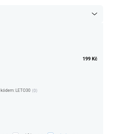
199
Kč
s kódem: LETO30
0