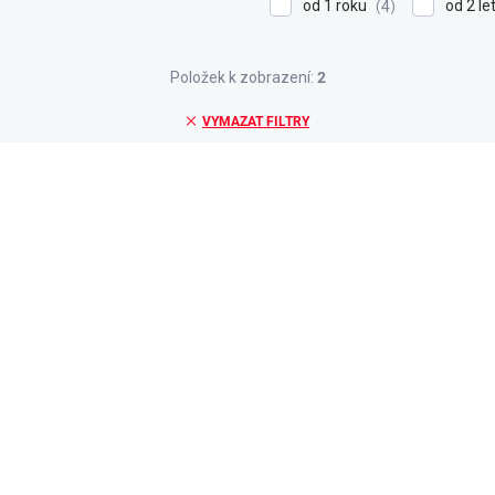
od 1 roku
od 2 le
4
Položek k zobrazení:
2
VYMAZAT FILTRY