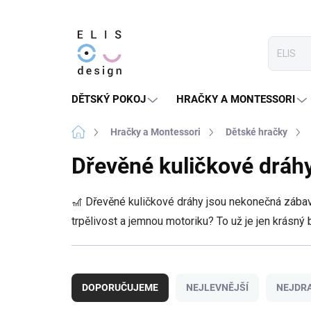
Přejít
na
obsah
DĚTSKÝ POKOJ
HRAČKY A MONTESSORI
Domů
Hračky a Montessori
Dětské hračky
Dřevěné kuličkové dráhy
🎢 Dřevěné kuličkové dráhy jsou nekonečná zábava n
trpělivost a jemnou motoriku? To už je jen krásný 
Ř
a
DOPORUČUJEME
NEJLEVNĚJŠÍ
NEJDRA
z