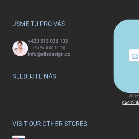
Z
á
p
a
JSME TU PRO VÁS
t
í
+420 513 036 103
(Po-Pá: 8:00-16:00)
info@elisdesign.cz
SLEDUJTE NÁS
Vlože
podmínk
VISIT OUR OTHER STORES