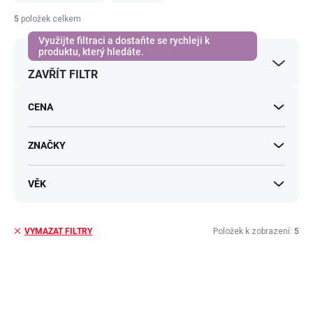
n
í
5
položek celkem
p
r
o
ZAVŘÍT FILTR
d
u
k
CENA
t
ů
ZNAČKY
VĚK
Položek k zobrazení:
5
VYMAZAT FILTRY
V
ý
p
i