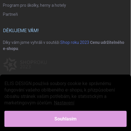
Program pro školky, herny a hotely
Partneři
DĚKUJEME VÁM!
Díky vám jsme vyhráli v soutěži
Shop roku 2023
Cenu udržitelného
e-shopu
.
ELIS DESIGN používá soubory cookie ke správnému
fungování vašeho oblíbeného e-shopu, k přizpůsobení
obsahu stránek vašim potřebám, ke statistickým a
marketingovým účelům.
Nastavení
Copyright 2026
ELIS DESIGN
. Všechna práva vyhrazena.
Upravit nastavení
cookies
Souhlasím
Vytvořil Shoptet Premium