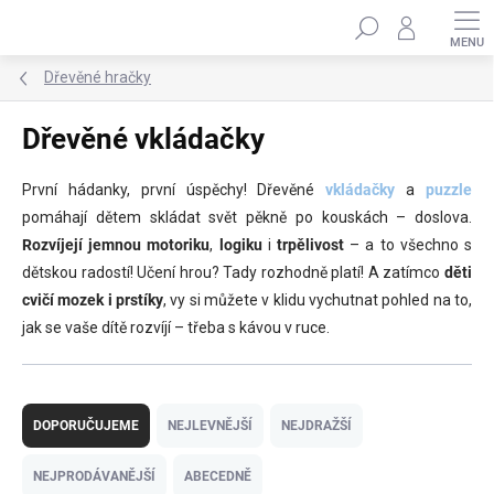
Přejít
Hledat
na
obsah
Dřevěné hračky
Dřevěné vkládačky
První hádanky, první úspěchy! Dřevěné
vkládačky
a
puzzle
pomáhají dětem skládat svět pěkně po kouskách – doslova.
Rozvíjejí jemnou motoriku
,
logiku
i
trpělivost
– a to všechno s
dětskou radostí! Učení hrou? Tady rozhodně platí! A zatímco
děti
cvičí mozek i prstíky
, vy si můžete v klidu vychutnat pohled na to,
jak se vaše dítě rozvíjí – třeba s kávou v ruce.
Ř
a
DOPORUČUJEME
NEJLEVNĚJŠÍ
NEJDRAŽŠÍ
z
e
NEJPRODÁVANĚJŠÍ
ABECEDNĚ