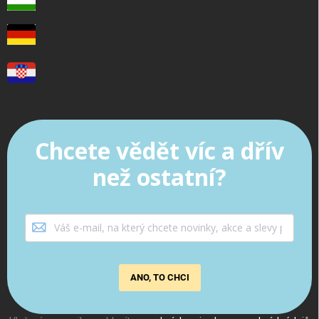
Chcete vědět víc a dřív
než ostatní?
ANO, TO CHCI