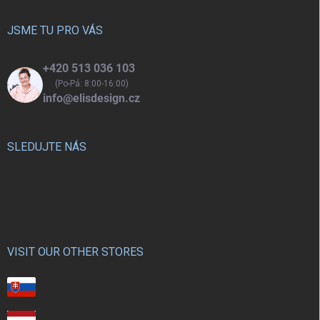
t
í
JSME TU PRO VÁS
+420 513 036 103
(Po-Pá: 8:00-16:00)
info@elisdesign.cz
SLEDUJTE NÁS
VISIT OUR OTHER STORES