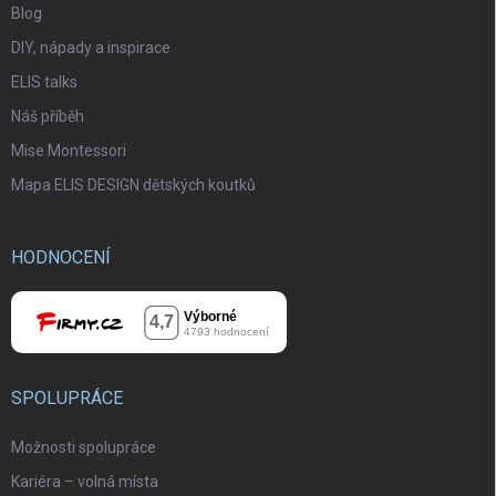
Blog
DIY, nápady a inspirace
ELIS talks
Náš příběh
Mise Montessori
Mapa ELIS DESIGN dětských koutků
HODNOCENÍ
SPOLUPRÁCE
Možnosti spolupráce
Kariéra – volná místa