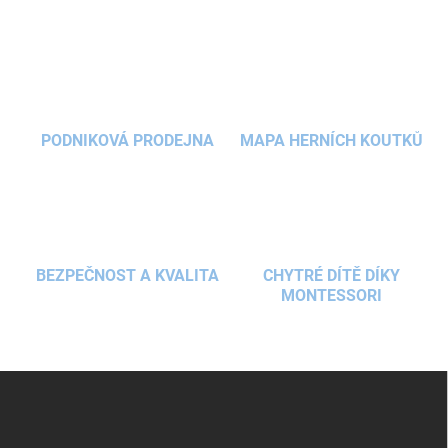
v
l
á
d
a
c
í
PODNIKOVÁ PRODEJNA
MAPA HERNÍCH KOUTKŮ
p
r
v
k
y
v
ý
BEZPEČNOST A KVALITA
CHYTRÉ DÍTĚ DÍKY
p
MONTESSORI
i
s
u
Z
á
p
a