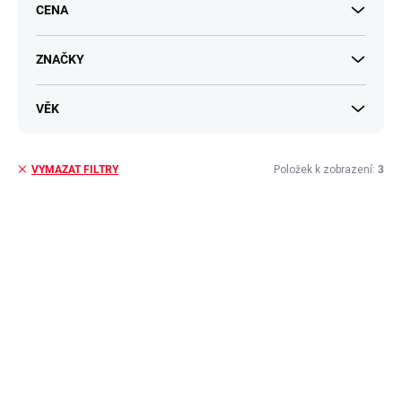
k
CENA
t
ů
ZNAČKY
VĚK
Položek k zobrazení:
3
VYMAZAT FILTRY
V
ý
p
i
s
p
r
o
d
u