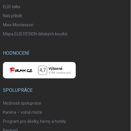
ELIS talks
Náš příběh
Mise Montessori
Mapa ELIS DESIGN dětských koutků
HODNOCENÍ
SPOLUPRÁCE
Možnosti spolupráce
Kariéra – volná místa
Program pro školky, herny a hotely
Partneři