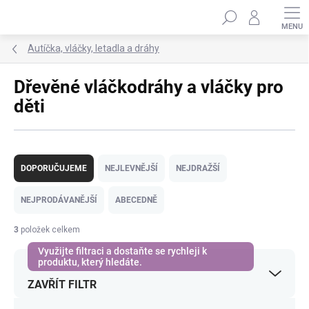
Přejít
Hledat
na
obsah
Autíčka, vláčky, letadla a dráhy
Dřevěné vláčkodráhy a vláčky pro
děti
Ř
a
DOPORUČUJEME
NEJLEVNĚJŠÍ
NEJDRAŽŠÍ
z
e
NEJPRODÁVANĚJŠÍ
ABECEDNĚ
n
í
3
položek celkem
p
r
o
ZAVŘÍT FILTR
d
u