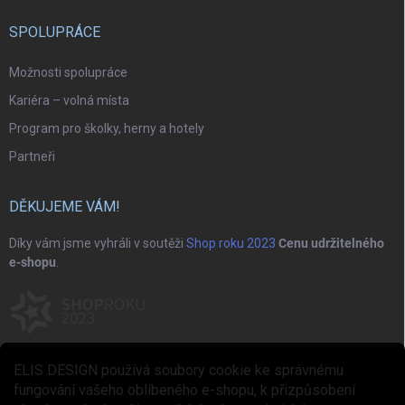
SPOLUPRÁCE
Možnosti spolupráce
Kariéra – volná místa
Program pro školky, herny a hotely
Partneři
DĚKUJEME VÁM!
Díky vám jsme vyhráli v soutěži
Shop roku 2023
Cenu udržitelného
e-shopu
.
ELIS DESIGN používá soubory cookie ke správnému
fungování vašeho oblíbeného e-shopu, k přizpůsobení