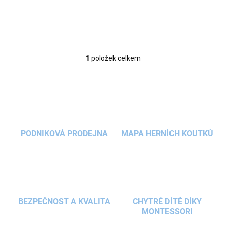
1
položek celkem
O
v
l
á
d
a
c
í
PODNIKOVÁ PRODEJNA
MAPA HERNÍCH KOUTKŮ
p
r
v
k
y
v
ý
BEZPEČNOST A KVALITA
CHYTRÉ DÍTĚ DÍKY
p
MONTESSORI
i
s