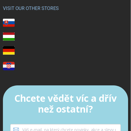
VISIT OUR OTHER STORES
Chcete vědět víc a dřív
než ostatní?