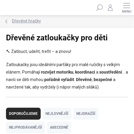
Přejít
Hledat
na
obsah
Dřevěné hračky
Dřevěné zatloukačky pro děti
🔨 Zatlouct, udeřit, trefit – a znovu!
Zatloukačky jsou ideálními parťáky pro malé ručičky s velkým
elánem. Pomáhají
rozvíjet motoriku
,
koordinaci
a
soustředění
… a
navíc se děti mohou
pořádně vyřádit
.
Dřevěné
,
bezpečné
a
navržené tak, aby vydržely (i nápor malých siláků).
Ř
a
DOPORUČUJEME
NEJLEVNĚJŠÍ
NEJDRAŽŠÍ
z
e
NEJPRODÁVANĚJŠÍ
ABECEDNĚ
n