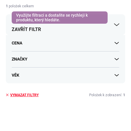
í
1
položek celkem
p
r
o
ZAVŘÍT FILTR
d
u
k
CENA
t
ů
ZNAČKY
VĚK
Položek k zobrazení:
1
VYMAZAT FILTRY
V
ý
p
i