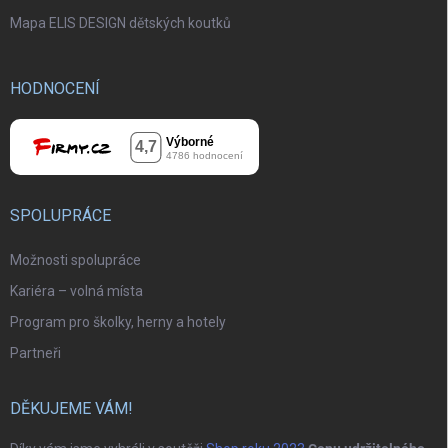
Mapa ELIS DESIGN dětských koutků
HODNOCENÍ
SPOLUPRÁCE
Možnosti spolupráce
Kariéra – volná místa
Program pro školky, herny a hotely
Partneři
DĚKUJEME VÁM!