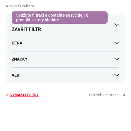
í
4
položek celkem
p
r
o
ZAVŘÍT FILTR
d
u
k
CENA
t
ů
ZNAČKY
VĚK
Položek k zobrazení:
4
VYMAZAT FILTRY
V
ý
p
i