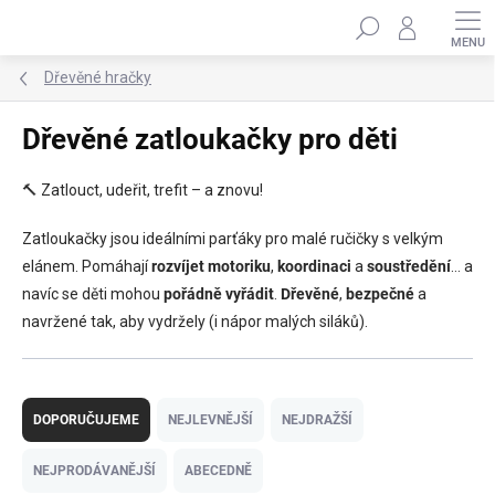
Přejít
Hledat
na
obsah
Dřevěné hračky
Dřevěné zatloukačky pro děti
🔨 Zatlouct, udeřit, trefit – a znovu!
Zatloukačky jsou ideálními parťáky pro malé ručičky s velkým
elánem. Pomáhají
rozvíjet motoriku
,
koordinaci
a
soustředění
… a
navíc se děti mohou
pořádně vyřádit
.
Dřevěné
,
bezpečné
a
navržené tak, aby vydržely (i nápor malých siláků).
Ř
a
DOPORUČUJEME
NEJLEVNĚJŠÍ
NEJDRAŽŠÍ
z
e
NEJPRODÁVANĚJŠÍ
ABECEDNĚ
n