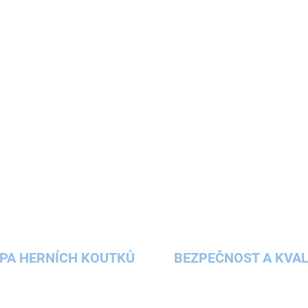
O
v
l
á
d
a
c
í
p
PA HERNÍCH KOUTKŮ
BEZPEČNOST A KVAL
r
v
k
y