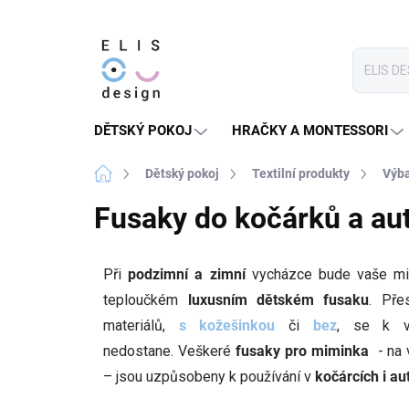
Přejít
na
obsah
DĚTSKÝ POKOJ
HRAČKY A MONTESSORI
Domů
Dětský pokoj
Textilní produkty
Výba
Fusaky do kočárků a au
Při
podzimní a zimní
vycházce bude vaše m
teploučkém
luxusním dětském fusaku
. Př
materiálů,
s kožešinkou
či
bez
, se k v
nedostane. Veškeré
fusaky pro miminka
- na 
– jsou uzpůsobeny k používání v
kočárcích i a