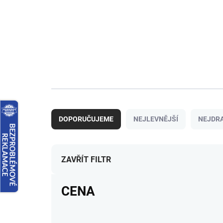
Ř
a
DOPORUČUJEME
NEJLEVNĚJŠÍ
NEJDRA
z
e
n
í
ZAVŘÍT FILTR
p
r
CENA
o
d
u