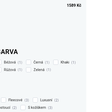
1589
Kč
BARVA
Béžová
Černá
Khaki
1
1
1
Růžová
Zelená
1
1
Fleecové
Luxusní
3
2
ostoucí
S kožíškem
2
3