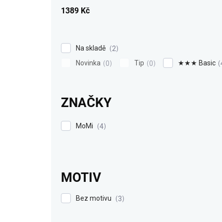
k
1389
Kč
t
ů
Na skladě
2
Novinka
Tip
★★★ Basic
0
0
ZNAČKY
MoMi
4
MOTIV
Bez motivu
3