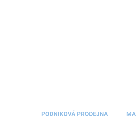
Zimní fusak MoMi 2v1 v příjemné neutrální
zelené barvě využijete od prvních chladnějších
podzimních dnů, přes zimu, až do jara, kdy jsou
sluneční paprsky ještě slabé. Dětský...
PODNIKOVÁ PRODEJNA
MA