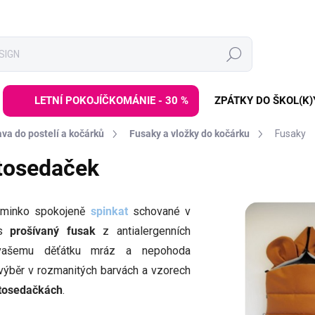
Hledat
LETNÍ POKOJÍČKOMÁNIE - 30 %
ZPÁTKY DO ŠKOL(K)
va do postelí a kočárků
Fusaky a vložky do kočárku
Fusaky
tosedaček
iminko spokojeně
spinkat
schované v
es
prošívaný fusak
z antialergenních
ašemu děťátku mráz a nepohoda
výběr v rozmanitých barvách a vzorech
utosedačkách
.