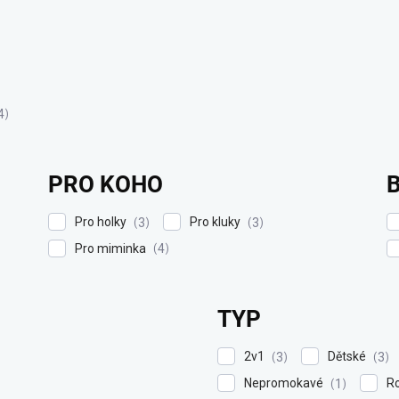
4
PRO KOHO
Pro holky
Pro kluky
3
3
Pro miminka
4
TYP
2v1
Dětské
3
3
Nepromokavé
R
1