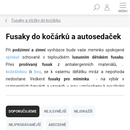
Přejít
Hledat
na
obsah
Fusaky a vložky do kočárku
Fusaky do kočárků a autosedaček
Při
podzimní a zimní
vycházce bude vaše miminko spokojeně
spinkat
schované v teploučkém
luxusním dětském fusaku
.
Přes
prošívaný fusak
z antialergenních materiálů,
s
kožešinkou
či
bez
, se k vašemu děťátku mráz a nepohoda
nedostane. Veškeré
fusaky pro miminka
- na výběr v
rozmanitých barvách a vzorech – jsou uzpůsobeny k používání
v
kočárcích i autosedačkách
.
Ř
a
DOPORUČUJEME
NEJLEVNĚJŠÍ
NEJDRAŽŠÍ
z
e
NEJPRODÁVANĚJŠÍ
ABECEDNĚ
n