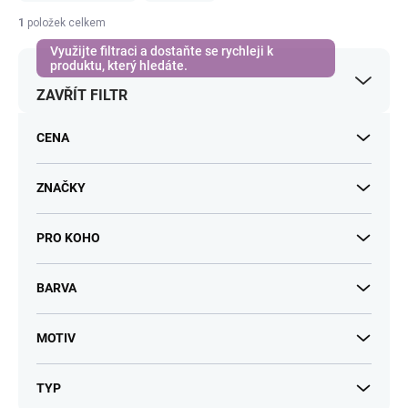
í
1
položek celkem
p
r
o
ZAVŘÍT FILTR
d
u
k
CENA
t
ů
ZNAČKY
PRO KOHO
BARVA
MOTIV
TYP