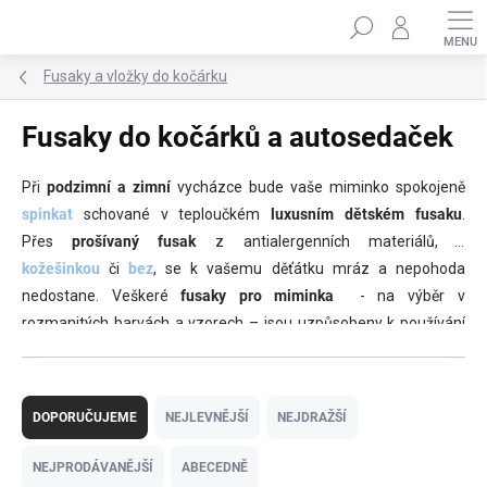
Přejít
Hledat
na
obsah
Fusaky a vložky do kočárku
Fusaky do kočárků a autosedaček
Při
podzimní a zimní
vycházce bude vaše miminko spokojeně
spinkat
schované v teploučkém
luxusním dětském fusaku
.
Přes
prošívaný fusak
z antialergenních materiálů,
s
kožešinkou
či
bez
, se k vašemu děťátku mráz a nepohoda
nedostane. Veškeré
fusaky pro miminka
- na výběr v
rozmanitých barvách a vzorech – jsou uzpůsobeny k používání
v
kočárcích i autosedačkách
.
Ř
a
DOPORUČUJEME
NEJLEVNĚJŠÍ
NEJDRAŽŠÍ
z
e
NEJPRODÁVANĚJŠÍ
ABECEDNĚ
n