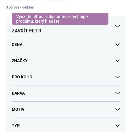
í
3
položek celkem
p
r
o
ZAVŘÍT FILTR
d
u
k
CENA
t
ů
ZNAČKY
PRO KOHO
BARVA
MOTIV
TYP