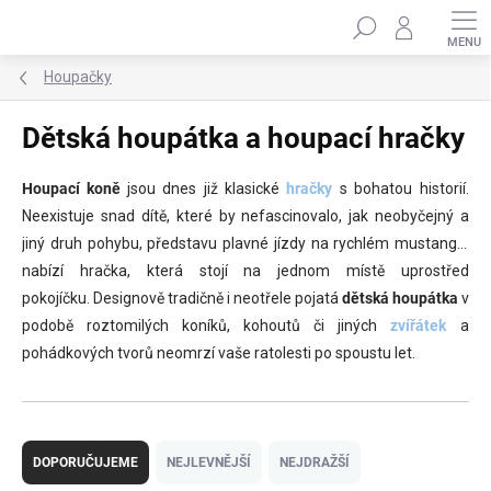
Přejít
Hledat
na
obsah
Houpačky
Dětská houpátka a houpací hračky
Houpací koně
jsou dnes již klasické
hračky
s bohatou historií.
Neexistuje snad dítě, které by nefascinovalo, jak neobyčejný a
jiný druh pohybu, představu plavné jízdy na rychlém mustangu,
nabízí hračka, která stojí na jednom místě uprostřed
pokojíčku. Designově tradičně i neotřele pojatá
dětská houpátka
v
podobě roztomilých koníků, kohoutů či jiných
zvířátek
a
pohádkových tvorů neomrzí vaše ratolesti po spoustu let.
Ř
a
DOPORUČUJEME
NEJLEVNĚJŠÍ
NEJDRAŽŠÍ
z