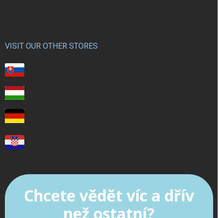
VISIT OUR OTHER STORES
Chcete vědět víc a dřív
než ostatní?