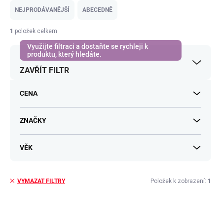
e
NEJPRODÁVANĚJŠÍ
ABECEDNĚ
n
í
1
položek celkem
p
r
o
ZAVŘÍT FILTR
d
u
k
CENA
t
ů
ZNAČKY
VĚK
Položek k zobrazení:
1
VYMAZAT FILTRY
V
ý