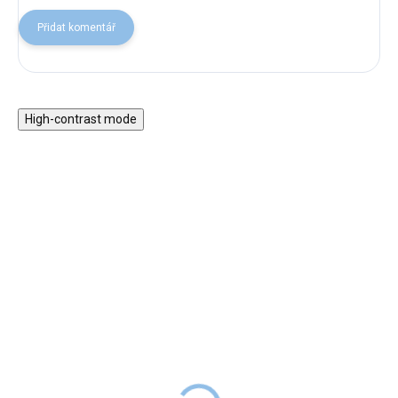
Přidat komentář
High-contrast mode
Magnetická stavebnice
Motorický stolek s
EliFix Travel - 100 ks
vláčkem a aktivitami
1 499 Kč
999 Kč
SKLADEM
1 999 Kč
SKLADEM