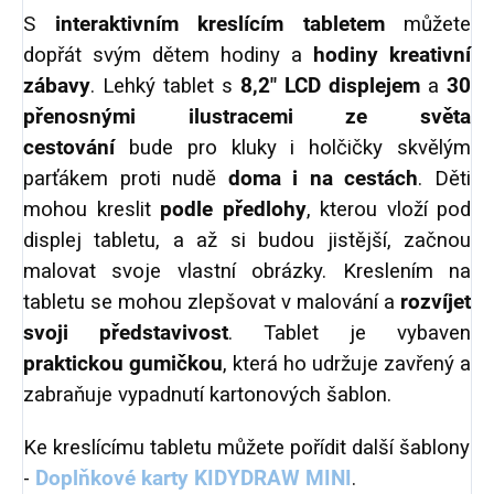
S
interaktivním kreslícím tabletem
můžete
dopřát svým dětem hodiny a
hodiny kreativní
zábavy
. Lehký tablet s
8,2″
LCD displejem
a
30
přenosnými ilustracemi ze světa
cestování
bude pro kluky i holčičky skvělým
parťákem proti nudě
doma i na cestách
. Děti
mohou kreslit
podle předlohy
, kterou vloží pod
displej tabletu, a až si budou jistější, začnou
malovat svoje vlastní obrázky. Kreslením na
tabletu se mohou zlepšovat v malování a
rozvíjet
svoji představivost
. Tablet je vybaven
praktickou gumičkou
, která ho udržuje zavřený a
zabraňuje vypadnutí kartonových šablon.
Ke kreslícímu tabletu můžete pořídit další šablony
-
Doplňkové karty KIDYDRAW MINI
.