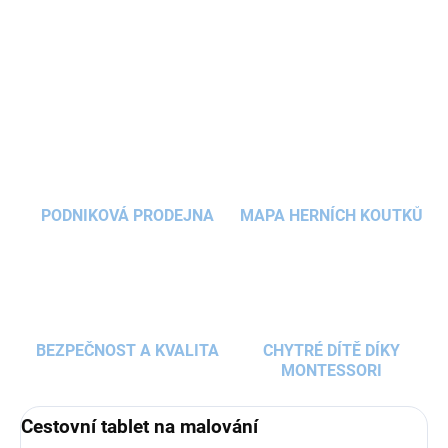
displejem nabízí 30 šablon s
cestovatelskými
DETAILNÍ INFORMACE
motivy
a podporuje fantazii i
tvořivost
malých
umělců.
ZEPTAT SE
HLÍDAT
PODNIKOVÁ PRODEJNA
MAPA HERNÍCH KOUTKŮ
BEZPEČNOST A KVALITA
CHYTRÉ DÍTĚ DÍKY
MONTESSORI
Cestovní tablet na malování