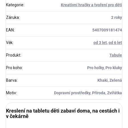
Kategorie
:
Kreativní hračky a tvoření pro děti
Záruka
:
2 roky
EAN
:
5407009181474
Věk
:
od 3 let
,
od 6 let
Produkt
:
Tabule
Pro koho
:
Pro holky, Pro kluky
Barva
:
Khaki, Zelená
Motiv
:
Dopravní prostředky, Příroda, Zvířátka
Kreslení na tabletu děti zabaví doma, na cestách i
v čekárně