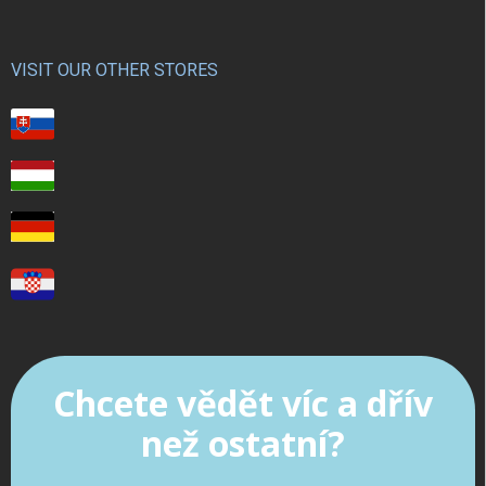
VISIT OUR OTHER STORES
Chcete vědět víc a dřív
než ostatní?